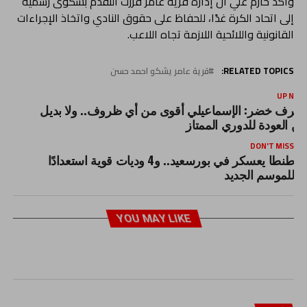
وأكد حازم علي أن إدارة قرية عامر قررت التقدم بشكوى رسمية
إلى اتحاد الكرة غدًا، للحفاظ على حقوق النادي واتخاذ الإجراءات
القانونية واللائحية اللازمة تجاه اللاعب.
RELATED TOPICS:
قرية عامر يشكو احمد حسن
UP NEX
شرف خضر: الإسماعيلي أقوى من أي ظروف.. ولا بديل
ن العودة للدوري الممتاز
DON'T MISS
طنطا يعسكر في بورسعيد.. و4 وديات قوية استعدادًا
للموسم الجديد
YOU MAY LIKE