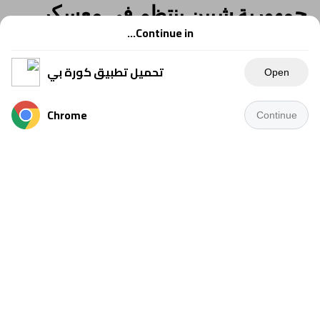
جمهورية شبين ينتظم في معسكر
مغلق بالإسماعيلية استعدادًا للموسم
Continue in...
الجديد
تحميل تطبيق كورة بي
Open
Chrome
Continue