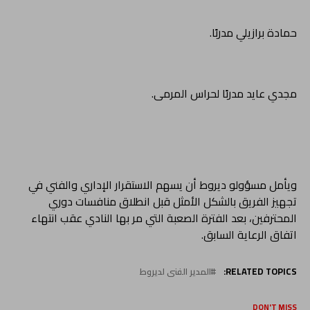
حمادة برازيلي مدربًا.
مجدي عايد مدربًا لحراس المرمى.
ويأمل مسؤولو ديروط أن يسهم الاستقرار الإداري والفني في
تجهيز الفريق بالشكل الأمثل قبل انطلاق منافسات دوري
المحترفين، بعد الفترة الصعبة التي مر بها النادي عقب انتهاء
اتفاق الرعاية السابق.
RELATED TOPICS:
المدير الفنى لديروط
DON'T MISS