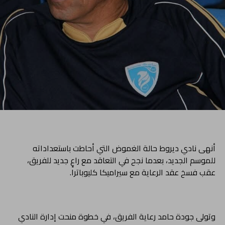
أنهى نادي ديروط حالة الغموض التي أحاطت باستعداداته
للموسم الجديد، بعدما نجح في التعاقد مع راعٍ جديد للفريق،
عقب فسخ عقد الرعاية مع سيراميكا كليوباترا.
وتولى جودة حامد رعاية الفريق، في خطوة منحت إدارة النادي