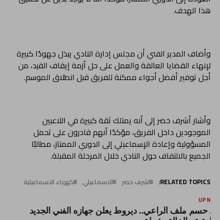
هذا الهدف.
وأضاف المدير الفني أن مجلس إدارة النادي يبذل جهودًا كبيرة
لإنهاء القضايا العالقة والعمل على حل أزمة إيقاف القيد، من
أجل توفير أفضل أجواء ممكنة للفريق قبل انطلاق الموسم.
وأشار أشرف خضر إلى أنه يمتلك ثقة كبيرة في اللاعبين
الموجودين داخل الفريق، مؤكدًا أنهم قادرون على تحمل
المسؤولية وإعادة الإسماعيلي إلى الدوري الممتاز، مطالبًا
الجميع بالالتفاف حول النادي خلال المرحلة المقبلة.
RELATED TOPICS:
اشرف خضر
الاسماعيلي
كهرباء الاسماعيلية
UP NEX
عد حسم ملف الراعي.. ديروط يعلن جهازه الفني الجديد
قيادة عبدالخالق شعلة