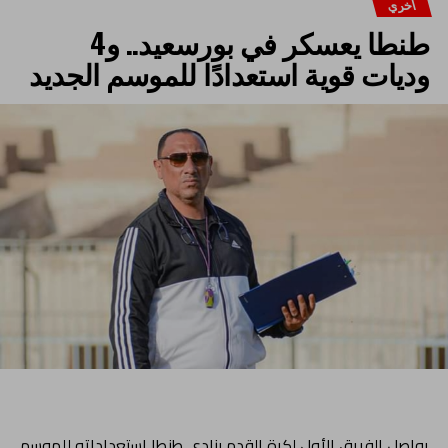
اخري
طنطا يعسكر في بورسعيد.. و4
وديات قوية استعدادًا للموسم الجديد
يواصل الفريق الأول لكرة القدم بنادي طنطا استعداداته للموسم