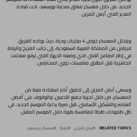
الجديد، من خلال معسكر مغلق بمدينة بورسعيد، تحت قيادة
المدير الفني أيمن المزين.
ويتخلل المعسكر خوض 4 مباريات ودية، حيث يواجه الفريق
فريقين من المملكة العربية السعودية، إلى جانب المريخ والرباط،
في إطار البرنامج الفني الذي وضعه الجهاز الفني لرفع معدلات
الجاهزية قبل انطلاق منافسات دوري المحترفين.
ويسعى أيمن المزين إلى تحقيق أكبر استفادة فنية من
المعسكر، من خلال تجربة جميع اللاعبين، والوقوف على أفضل
العناصر والتشكيل الأساسي، قبل ضربة بداية الموسم الجديد، في
ظل طموحات طنطا للمنافسة بقوة خلال الموسم المقبل.
RELATED TOPICS:
ايمن المزين
طنطا
معسكر بورسعيد