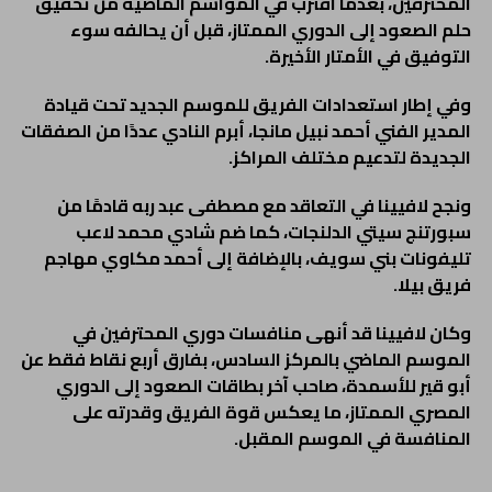
المحترفين، بعدما اقترب في المواسم الماضية من تحقيق
حلم الصعود إلى الدوري الممتاز، قبل أن يحالفه سوء
التوفيق في الأمتار الأخيرة.
وفي إطار استعدادات الفريق للموسم الجديد تحت قيادة
المدير الفني أحمد نبيل مانجا، أبرم النادي عددًا من الصفقات
الجديدة لتدعيم مختلف المراكز.
ونجح لافيينا في التعاقد مع مصطفى عبد ربه قادمًا من
سبورتنج سيتي الدلنجات، كما ضم شادي محمد لاعب
تليفونات بني سويف، بالإضافة إلى أحمد مكاوي مهاجم
فريق بيلا.
وكان لافيينا قد أنهى منافسات دوري المحترفين في
الموسم الماضي بالمركز السادس، بفارق أربع نقاط فقط عن
أبو قير للأسمدة، صاحب آخر بطاقات الصعود إلى الدوري
المصري الممتاز، ما يعكس قوة الفريق وقدرته على
المنافسة في الموسم المقبل.