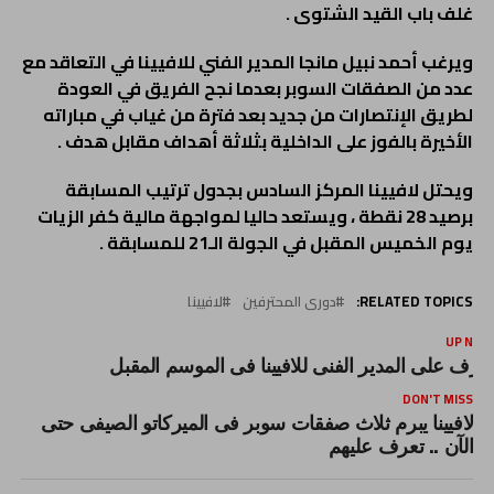
غلف باب القيد الشتوى .
ويرغب أحمد نبيل مانجا المدير الفني للافيينا في التعاقد مع
عدد من الصفقات السوبر بعدما نجح الفريق في العودة
لطريق الإنتصارات من جديد بعد فترة من غياب في مباراته
الأخيرة بالفوز على الداخلية بثلاثة أهداف مقابل هدف .
ويحتل لافيينا المركز السادس بجدول ترتيب المسابقة
برصيد 28 نقطة ، ويستعد حاليا لمواجهة مالية كفر الزيات
يوم الخميس المقبل في الجولة الـ21 للمسابقة .
RELATED TOPICS:
دورى المحترفين
لافيينا
UP NEX
عرف على المدير الفنى للافيينا فى الموسم المقبل
DON'T MISS
لافيينا يبرم ثلاث صفقات سوبر فى الميركاتو الصيفى حتى
الآن .. تعرف عليهم