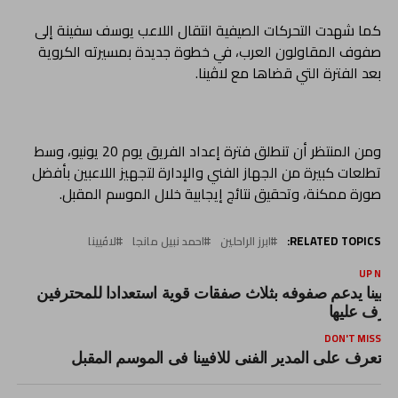
كما شهدت التحركات الصيفية انتقال اللاعب يوسف سفينة إلى
صفوف المقاولون العرب، في خطوة جديدة بمسيرته الكروية
بعد الفترة التي قضاها مع لاڤينا.
ومن المنتظر أن تنطلق فترة إعداد الفريق يوم 20 يونيو، وسط
تطلعات كبيرة من الجهاز الفني والإدارة لتجهيز اللاعبين بأفضل
صورة ممكنة، وتحقيق نتائج إيجابية خلال الموسم المقبل.
RELATED TOPICS:
ابرز الراحلين
احمد نبيل مانجا
لاڤيينا
UP NEX
افيينا يدعم صفوفه بثلاث صفقات قوية استعدادا للمحترفين
عرف عليها
DON'T MISS
تعرف على المدير الفنى للافيينا فى الموسم المقبل