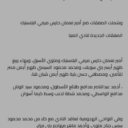
وشملت الصفقات ضم أمير نعمان حارس مرمي البلاستيك
الصفقات الجديدة لنادي المنيا
أمير نعمان حارس مرمي البلاستيك وملوي الأسبق، وبهاء ربيع
ظهير أيسر بني سويف، ومحمد محمود السيسي ظهير أيمن مصر
للتأمين، ومصطفي حسن بلية ظهير أيمن شبان قنا،
، أحمد عبدالناصر مدافع طلائع الأسطول، ومحمود سيد الونان
مدافع الواسطي، ومحمد شطة لاعب وسط كيما أسوان
وفي النواحي الهجومية تعاقد النادي مع كلا من محمد محمود
سنس جناح ملوي، وأحمد ماهر مهاجم بني مزار،