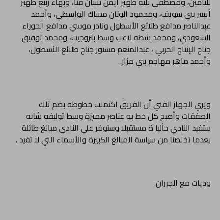
للتأمين، ومصطفي بلية ظهير أيمن شبان قنا، وبهاء ربيع ظهير
أيسر بني سويف، ومحمود الونان مساك الواسطي، وأحمد
عبدالناصر مدافع طلائع الأسطول ونادر موسي مدافع الحوراء
السعودي، ومحمد شطه لاعب وسط بتروجيت، ومحمد توفيق
جناح الإنتاج الحربي ، عبدالمنعم مستور جناح طلائع الأسطول،
وأحمد ماهر مهاجم بني مزار.
ويري الجهاز الفني أن الفريق اكتملت خطوطه بضم تلك
الصفقات وأصبح كل خط به عناصر مميزة وسط توليفه شابه
ستفيد النادي حأليا ة مستقبلا وستوفر علي النادي مبالغ طائلة
بعدما تخلصنا من سياسة المبالغ الكبيرة والأسماء التي لا تفيد .
وديات مع الجيران