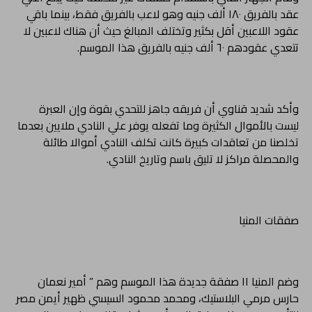
عقد بالفريق ١٨٠ ألف جنيه وهو لاعب بالفريق فقط، بينما باقي
عقود اللاعبين أقل بكثير وتختلف المبالغ حيث أن هناك لاعبين لا
تتعدي عقودهم ٦٠ ألف جنيه بالفريق هذا الموسم.
وأكد شديد قناوي أن فريقه جاهز للتحدي بقوة وإن العبرة
ليست بالأموال الكثيرة وما تفعله يوفر علي النادي ملايين بعدما
تخلصنا من تعاقدات كبيرة كانت تكلف النادي أموالا طائلة
والمحصلة مراكز لا تليق باسم وتاريخ النادي.
صفقات المنيا
وضم المنيا ١١ صفقة جديدة هذا الموسم وهم ” أمير نعمان
حارس مرمي البلاستيك، ومحمد محمود السيسي ظهير أيمن مصر