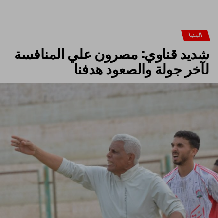
المنيا
شديد قناوي: مصرون علي المنافسة
لآخر جولة والصعود هدفنا