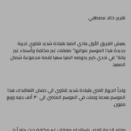
تقرير: خالد مصطفي
يعيش الفريق الأول بنادي المنيا بقيادة شديد قناوي تجربة
جديدة هذا الموسم عنوانها” صفقات غير مكلفة وأسماء غير
رنانة” في تحدي كبير يخوضه المنيا سعيا لقمة مجموعة شمال
الصعيد.
ولجأ الجهاز الفني بقيادة شديد قناوي الي خفض التعاقدات هذا
الموسم بعدما وصلت في الموسم الماضي الي ٣٠٠ ألف جنيه وربع
مليون.
وقام الجهاز الفني باستقدام صفقات غير مكلفة حيث يبلغ أعلي