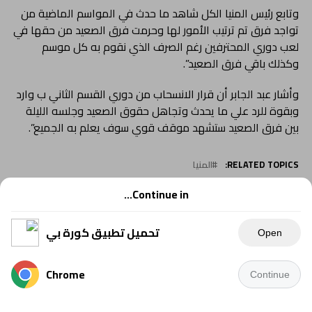
وتابع رئيس المنيا الكل شاهد ما حدث في المواسم الماضية من
تواجد فرق تم ترتيب الأمور لها وحرمت فرق الصعيد من حقها في
لعب دوري المحترفين رغم الصرف الذي نقوم به كل موسم
وكذلك باقي فرق الصعيد”.
وأشار عبد الجابر أن قرار الانسحاب من دوري القسم الثاني ب وارد
وبقوة للرد علي ما يحدث وتجاهل حقوق الصعيد وجلسه الليلة
بين فرق الصعيد ستشهد موقف قوي سوف يعلم به الجميع”.
RELATED TOPICS:
المنيا
UP NEX
Continue in...
تقشف في الصفقات 9 لاعبين لدعم المنيا وقوام يغيب عنه
لأسماء الرنانه
تحميل تطبيق كورة بي
Open
DON'T MISS
قرار صادم من المنيا تجاه قائد الفريق.. تعرف عليه
Chrome
Continue
YOU MAY LIKE