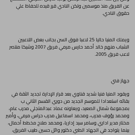
عن الفريق منذ موسمين ولكن النادي قرر قيده للحفاظ علي
حقوق النادي.
ويملك المنيا حاليا 25 لاعبا فوق السن بجانب بعض اللاعبين
الشباب منهم خالد أحمد حارس مرمي فريق 2007 وشيكا منتصر
لاعب فريق 2005.
جهاز فني
ويقود المنيا فنيا شديد قناوي بعد قرار الإدارة تجديد الثقة في
بقائه استعدادا للموسم الجديد من دوري القسم الثاني ب
بمجموعة شمال الصعيد، ويعاونه عماد عبدالمتجلي مدرب عام،
ومحمد رؤوف مدرب، ومحمد اسماعيل مدرب حراس مرمى، وأمير
مختار مدير اداري وسامر سيد إداريا، ومحمد صلاح مخطط أحمال،
بينما يتواجد في الجهاد الطبي دكتور وائل حسين طبيب الفريق،