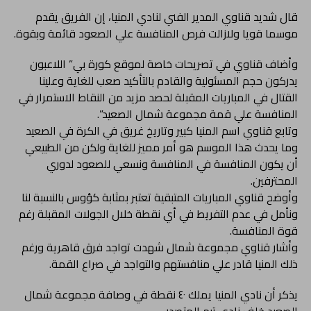
قال شديد قناوي المدير الفني لنادي المنيا، إن الفريق يقدم
موسما قويا ولازالت فرص المنافسة علي الصعود قائمة وبقوة.
وأضاف قناوي في تصريحات خاصة لموقع كورة بي” اللاعبون
يدركون حجم المسئولية والقادم بالتأكيد صعب للغاية وعلينا
القتال في المباريات المقبلة لحصد مزيد من النقاط الاستمرار في
المنافسة علي قمة مجموعة شمال الصعيد”.
وتابع قناوي اسم المنيا كبير وتاريخ غريق في الكرة في الصعيد
وما يحدث هذا الموسم هو أمر مميز للغاية ولكن من الطبيعي
أن يكون المنافسة في المنافسة ونسعي للصعود لدوري
المحترفين.
وأوضح قناوي المباريات المتبقية تعتبر بمثابة كؤوس بالنسبة لنا
ونأمل في عدم التفريط في أي نقطة خلال الجولات المقبلة رغم
قوة المنافسة.
وأشار قناوي مجموعة شمال شهدت تواجد فرق قاهرية ورغم
ذلك المنيا قادر علي منافستهم والتواجد في صراع القمة.
يذكر أن نادي المنيا يملك ٤٠ نقطة في وصافة مجموعة شمال
الصعيد خلف نادي تيم المتصدر .