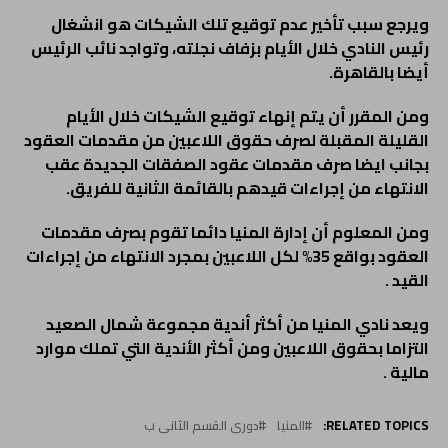
ويرجع سبب تأخير عدم توقيع تلك الشيكات هو انشغال
رئيس النادي خلال الأيام بزفاف نجلته، وتواجد نائب الرئيس
أيضا بالقاهرة.
ومن المقرر أن يتم إنهاء توقيع الشيكات خلال الأيام
القليلة المقبلة لصرف حقوق اللاعبين من مقدمات العقود
بجانب ايضا صرف مقدمات عقود الصفقات الجديدة عقب
الانتهاء من إجراءات قيدهم بالقائمة الثانية للفريق.
ومن المعلوم أن إدارة المنيا دائما تقوم بصرف مقدمات
العقود بواقع 35% لكل اللاعبين بمجرد الانتهاء من إجراءات
القيد .
ويعد نادي المنيا من أكثر أندية مجموعة شمال الصعيد
التزاما بحقوق اللاعبين ومن أكثر الأندية التي تملك موارد
مالية .
RELATED TOPICS:
المنيا
دورى القسم الثانى ب