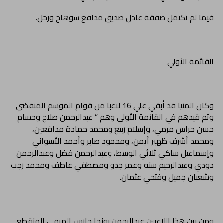
فيما لم تكتمل صفقة عادل صديق مدافع سوهاج ورحل.
القائمة الأولي
وكان المنيا قد أبقي علي 16 لاعبا من قوام الموسم المنقضي
وتم قيدهم في القائمة الأولي وهم ” عبدالرحمن صلاح وحسام
حسن حراس مرمي، وإسلام ربيع ومحمد حمادة مدافعين،
ومحمد أشرف ظهير أيمن، ومحمود صابر وأحمد الأسواني
وإسماعيل ساكي ثلاثي الوسط، وعبدالرحمن فضل وعبدالرحمن
دودي وعبدالرحيم سنه وعمر جدو ومصطفي عاطف ومحمد رجب
وشعبان جميل وفتحي عثمان.
ومن بين هذا اللاعبين عبدالرحمن بونجا حارس المرمي المنقطع