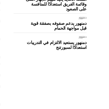
ف
وقائمة الفريق استعدادًا للمنافسة
م
على الصعود
دمنهور
و
دمنهور يدعم صفوفه بصفقة قوية
ب
قبل مواجهة الحمام
دمنهور
دمنهور يستعيد الالتزام في التدريبات
ن
استعدادًا لسبورتنج
و
ج
و
و
ا
ف