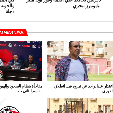
لبايونيرز ببحري
والجونة
دجلة
U MAY LIKE
عتذار عبدالواحد عن نبروه قبل انطلاق
مفاجأة بنظام الصعود والهب
لدوري
القسم الثاني ب