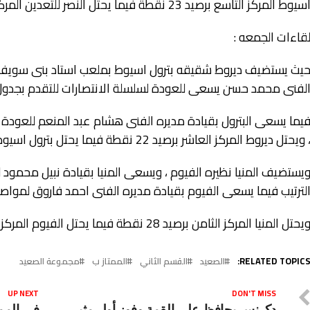
سيوط المركز التاسع برصيد 23 نقطة فيما يحتل النصر للتعدين المركز الرابع برصيد 38 نقطة .
قاءات الجمعه :
يث يستضيف ديروط شقيقه بترول اسيوط بملعب استاد بنى سويف الر
لفنى محمد حسن يسعى للعودة لسلسلة الانتصارات للتقدم بجدول ا
يما يسعى البترول بقيادة مديره الفنى هشام عبد المنعم للعودة 
 ويحتل ديروط المركز العاشر برصيد 22 نقطة فيما يحتل بترول اسيوط المركز الثاني برصيد 41 نقطة .
يستضيف المنيا نظيره الفيوم ، ويسعى المنيا بقيادة نبيل محمود 
لترتيب فيما يسعى الفيوم بقيادة مديره الفنى احمد فاروق لمواصلة 
يحتل المنيا المركز الثامن برصيد 28 نقطة فيما يحتل الفيوم المركز الحادى عشر برصيد 21 نقطة .
RELATED TOPICS
الصعيد
القسم الثاني
الممتاز ب
مجموعة الصعيد
UP NEXT
DON'T MISS
دكرنس يحافظ علي القمة وفوز أول مثير
في المم