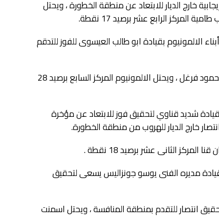
بية خارج الديار للابتعاد عن منطقة الخطورة ، ويحتل
ء الالمونيوم بقيادة ابو طالب العيسوى للفوز للتدقم
فيما يسعى ملوى لتحقيق نتيجة إيجابية بالقيادة الفنية الجديدة لمحمود فرغل ، ويحتل الالمونيوم المركز السابع برصيد 28
بقيادة شديد قناوي لتحقيق فوز للابتعاد عن مؤخرة
تصار خارج الديار للهروب من منطقة الخطورة.
قيادة مديره الفنى يوسو جونزاليس يسعى لتحقيق
حقيق انتصار للتقدم بمنطقة المنافسة ، ويحتل اسمنت