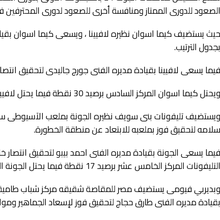
لصعود للدورى الممتاز ومنافسة أخرى للصعود لدورى المحترفين فيما
يث يستضيف كيما اسوان نظيره لافيينا ، ويسعى كيما اسوان بقيا
جدول الترتيب.
يما يسعى لافيينا بقيادة مديره الفنى جورج جاليدى لتحقيق انتصار 
يحتل كيما اسوان المركز السادس برصيد 30 نقطة فيما يحتل لافيينا المركز الاول برصيد 46 نقطة .
يستضيف تليفونات بنى سويف نظيره الجونة بملعب الآسيوطى سبور
لامه لتحقيق فوز بملعبه للابتعاد عن منطقة الخطورة.
يما يسعى الجونة بقيادة مديره الفنى احمد بيبو لتحقيق انتصار خا
لتليفونات المركز الخامس عشر برصيد 17 نقطة فيما يحتل الجونة المركز الثالث برصيد 41 نقطة .
بديربي فيومى يستضيف مصر للمقاصة شقيقه مركز شباب طامية 
قيادة مديره الفنى طارق حجاج لتحقيق فوز لإسعاد الجماهير ومواص