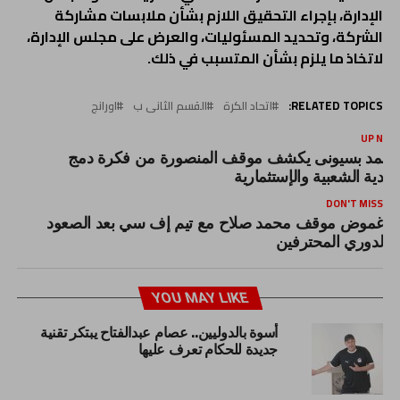
الإدارة، بإجراء التحقيق اللازم بشأن ملابسات مشاركة
الشركة، وتحديد المسئوليات، والعرض على مجلس الإدارة،
لاتخاذ ما يلزم بشأن المتسبب في ذلك.
RELATED TOPICS:
اتحاد الكرة
القسم الثانى ب
اورانج
UP NEX
حمد بسيونى يكشف موقف المنصورة من فكرة دمج
لأندية الشعبية والإستثمارية
DON'T MISS
غموض موقف محمد صلاح مع تيم إف سي بعد الصعود
لدوري المحترفين
YOU MAY LIKE
أسوة بالدوليين.. عصام عبدالفتاح يبتكر تقنية
جديدة للحكام تعرف عليها