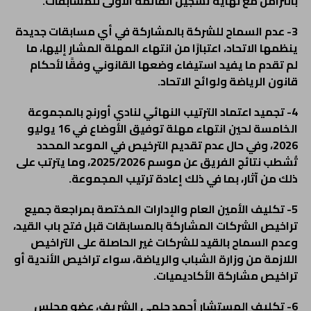
بالتزامن مع نهاية تسجيل القائمة الأولى للمسابقات.
3- عدم السماح للشركة بالمشاركة في أي مسابقات جديدة
ينظمها الاتحاد، اعتبارًا من انتهاء المهلة المشار إليها، ما
لم تقدم ما يفيد استيفاء وضعها القانوني وفقًا لأحكام
قانون الرياضة ولوائح الاتحاد.
4- تجميد اعتماد الترتيب النهائي لنادي أورنج بالمجموعة
الخامسة لحين انتهاء مهلة توفيق الأوضاع في 16 يوليو
2026، وفي حال عدم تقديم الترخيص في الموعد المحدد
تُشطب نتائج الفريق عن موسم 2025/2026، وما يترتب على
ذلك من آثار، بما في ذلك إعادة ترتيب المجموعة.
5- تكليف الأمين العام والإدارات المختصة بمراجعة جميع
تراخيص الشركات المشاركة بالمسابقات قبل فتح باب القيد،
وعدم السماح بالقيد للشركات غير الحاصلة على التراخيص
اللازمة من وزارة الشباب والرياضة، سواء تراخيص الأندية أو
تراخيص مشاركة الأكاديميات.
6- تكليف المستشار أحمد حلمي الشريف، عضو مجلس