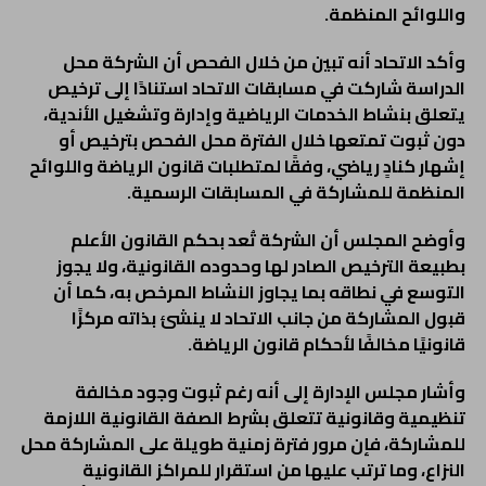
واللوائح المنظمة.
وأكد الاتحاد أنه تبين من خلال الفحص أن الشركة محل
الدراسة شاركت في مسابقات الاتحاد استنادًا إلى ترخيص
يتعلق بنشاط الخدمات الرياضية وإدارة وتشغيل الأندية،
دون ثبوت تمتعها خلال الفترة محل الفحص بترخيص أو
إشهار كنادٍ رياضي، وفقًا لمتطلبات قانون الرياضة واللوائح
المنظمة للمشاركة في المسابقات الرسمية.
وأوضح المجلس أن الشركة تُعد بحكم القانون الأعلم
بطبيعة الترخيص الصادر لها وحدوده القانونية، ولا يجوز
التوسع في نطاقه بما يجاوز النشاط المرخص به، كما أن
قبول المشاركة من جانب الاتحاد لا ينشئ بذاته مركزًا
قانونيًا مخالفًا لأحكام قانون الرياضة.
وأشار مجلس الإدارة إلى أنه رغم ثبوت وجود مخالفة
تنظيمية وقانونية تتعلق بشرط الصفة القانونية اللازمة
للمشاركة، فإن مرور فترة زمنية طويلة على المشاركة محل
النزاع، وما ترتب عليها من استقرار للمراكز القانونية