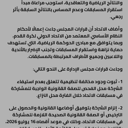
والنتائج الرياضية والتعاقدية، استوجب مراعاة مبدأ
استقرار المسابقات وعدم المساس بالنتائج السابقة بأثر
رجعي.
وأضاف الاتحاد أن قرارات المجلس جاءت إعمالًا لأحكام
النظام الأساسي المعتمد من الاتحاد الدولي لكرة القدم،
وبما يتوافق مع مبادئ الحوكمة الرياضية، التي تستهدف
حماية نزاهة واستقرار المسابقات وتجنب الإضرار بالأندية
واللاعبين وجميع الأطراف المرتبطة بالمسابقات.
وجاءت قرارات مجلس الإدارة على النحو التالي:
1- ثبوت وجود مخالفة تنظيمية تتعلق بعدم استيفاء
الشركة محل الفحص للصفة القانونية الواجبة للمشاركة
في مسابقات الاتحاد خلال الفترة محل النزاع.
2- إلزام الشركة بتوفيق أوضاعها القانونية والحصول على
الترخيص أو الصفة القانونية الصحيحة اللازمة للمشاركة
في مسابقات الاتحاد، وذلك في موعد أقصاه 16 يوليو 2026،