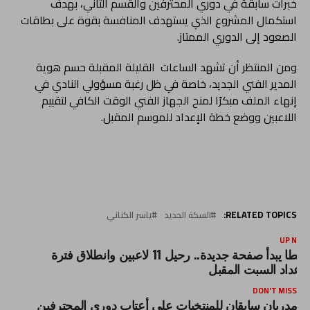
خبرات سابقة في دوري المحترفين والقسم الثاني، بهدف
استكمال المشروع الذي يستهدف المنافسة بقوة على بطاقات
الصعود إلى الدوري الممتاز.
ومن المنتظر أن تشهد الساعات القليلة المقبلة حسم هوية
المدير الفني الجديد، خاصة في ظل رغبة مسؤولي النادي في
إنهاء الملف مبكرًا لمنح الجهاز الفني الوقت الكافي لتقييم
اللاعبين ووضع خطة الإعداد للموسم المقبل.
RELATED TOPICS:
السكة الحديد
ياسر الكناني
UP NEX
طنطا يبدأ صفحة جديدة.. رحيل 11 لاعبين وانطلاق فترة
لإعداد السبت المقبل
DON'T MISS
مدربان سابقان للمنتخبات على أعتاب دورى المحترفين