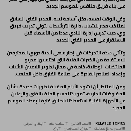
على بناء فريق منافس للموسم الجديد.
وفي الوقت نفسه، دخل أسامة نبيه، المدير الفني السابق
لمنتخب مصر للشباب، دائرة الترشيحات لتولي تدريب فريق
وي، حيث تدرس إدارة النادي عددًا من الأسماء قبل
الاستقرار على المدير الفني الجديد.
وتأتي هذه التحركات في إطار سعي أندية دوري المحترفين
للاستفادة من الخبرات الفنية التي اكتسبها مدربو
المنتخبات الوطنية، خاصة في مجال تطوير اللاعبين الشباب
وإعداد العناصر القادرة على صناعة الفارق داخل الملعب.
ومن المنتظر أن تشهد الأيام المقبلة تطورات جديدة بشأن
المفاوضات الجارية، تمهيدًا لحسم الملف الفني والإعلان
عن الأجهزة الفنية استعدادًا لانطلاق فترة الإعداد للموسم
الجديد.
RELATED TOPICS:
احمد الكاس
اسامة نبيه
الإنتاج الحربى
المصرية للإتصالات
دورى المحترفين
وى