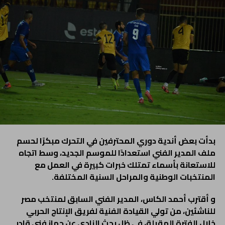
بدأت بعض أندية دوري المحترفين في التحرك مبكرًا لحسم
ملف المدير الفني استعدادًا للموسم الجديد، وسط اتجاه
للاستعانة بأسماء تمتلك خبرات كبيرة في العمل مع
المنتخبات الوطنية والمراحل السنية المختلفة.
و أقترب أحمد الكاس، المدير الفني السابق لمنتخب مصر
للناشئين، من تولي القيادة الفنية لفريق الإنتاج الحربي
خلال الفترة المقبلة، في ظل بحث النادي عن جهاز فني قادر