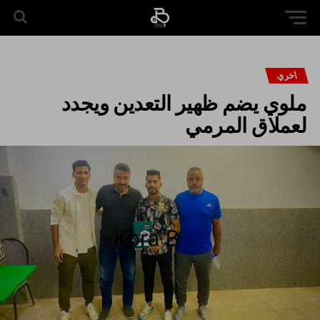
اخري
ملوي يضم ظهير التعدين ويجدد
لعملاق المرمي