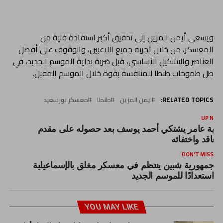
ويسعى أيمن المزين إلى تحقيق أكبر استفادة فنية من
المعسكر، من خلال تجربة جميع اللاعبين، والوقوف على أفضل
العناصر والتشكيل الأساسي، قبل ضربة بداية الموسم الجديد، في
ظل طموحات طنطا للمنافسة بقوة خلال الموسم المقبل.
RELATED TOPICS:
ايمن المزين
طنطا
معسكر بورسعيد
UP NEX
رية عامر يشتكي أحمد يوسف بعد حصوله على مقدم
لتعاقد واختفائه
DON'T MISS
جمهورية شبين ينتظم في معسكر مغلق بالإسماعيلية
استعدادًا للموسم الجديد
YOU MAY LIKE