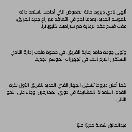
أنهى نادي ديروط حالة الغموض التي أحاطت باستعداداته
للموسم الجديد، بعدما نجح في التعاقد مع راعٍ جديد للفريق،
عقب فسخ عقد الرعاية مع سيراميكا كليوباترا.
وتولى جودة حامد رعاية الفريق، في خطوة منحت إدارة النادي
الاستقرار اللازم للبدء في تجهيزات الموسم الجديد.
كما أعلن ديروط تشكيل الجهاز الفني الجديد للفريق الأول لكرة
القدم، استعدادًا للمشاركة في دوري المحترفين، وجاء على النحو
التالي:
عبدالخالق شعلة مديرًا فنيًا.