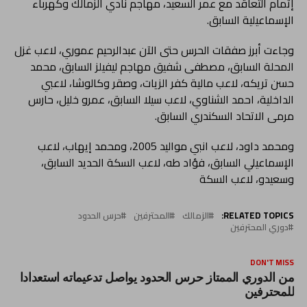
إتمام التعاقد مع عمر السعيد، مهاجم نادي الزمالك وكهرباء
الإسماعيلية السابق.
وجاءت أبرز صفقات الحرس حتى الآن عبدالرحيم عموري، لاعب غزل
المحلة السابق، مصطفى شفيق مهاجم ليفيلز السابق، محمد
حسن تريكه، لاعب مالية كفر الزيات، وصقر وكالوشا، لاعبي
الداخلية، احمد الشناوي، لاعب سيلا السابق، عمرو خليل، حارس
مرمى الاتحاد السكندري السابق.
ومحمد داود، لاعب انبي مواليد 2005، ومحمد إيهاب، لاعب
الإسماعيلي السابق، فؤاد طه، لاعب السكة الحديد السابق،
وسعيدو، لاعب السكة
RELATED TOPICS:
الزمالك
المحترفين
حرس الحدود
دوري المحترفين
DON'T MISS
من الدوري الممتاز حرس الحدود يواصل تدعيماته استعدادا
للمحترفين