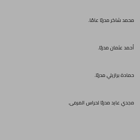
محمد شاكر مدربًا عامًا.
أحمد عثمان مدربًا.
حمادة برازيلي مدربًا.
مجدي عايد مدربًا لحراس المرمى.