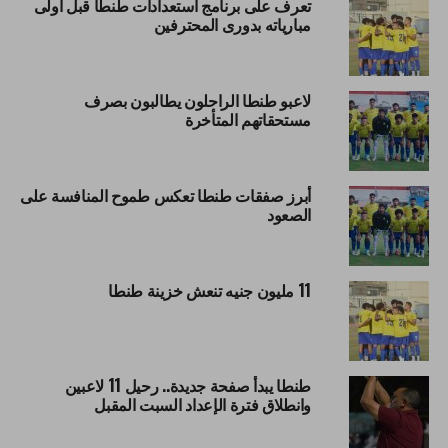
تعرف على برنامج استعدادات طنطا قبل أولى
مبارياته بدورى المحترفين
لاعبو طنطا الراحلون يطالبون بصرف
مستحقاتهم المتأخرة
أبرز صفقات طنطا تعكس طموح المنافسة على
الصعود
11 مليون جنيه تنعش خزينة طنطا
طنطا يبدأ صفحة جديدة.. رحيل 11 لاعبين
وانطلاق فترة الإعداد السبت المقبل