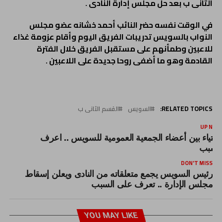
الثانى ب بعد حل مجلس إدارة النادى .
في الوقت نفسه حضر النائب أحمد خشانه عضو مجلس
النواب بالسويس تدريبات الفريق اليوم وأقام عزومة غذاء
للاعبين وطمأنهم على مستقبل الفريق خلال الفترة
القادمة وهو ما أضفى روحا جديدة على اللاعبين .
RELATED TOPICS:
السويس
القسم الثانى ب
UP NEX
ستياء بين أعضاء الجمعية العمومية للسويس .. اعرف
لسبب
DON'T MISS
رئيس السويس يجمع متعلقاته من النادى ويعلن إسقاط
مجلس الإدارة .. تعرف على السبب
YOU MAY LIKE