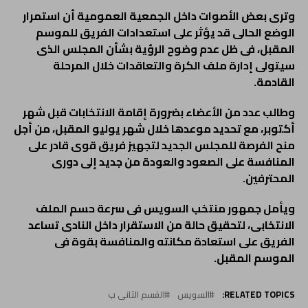
وترى بعض الأصوات داخل الجمعية العمومية أن استمرار
الوضع الحالى قد يؤثر على استعدادات الفريق للموسم
المقبل، فى ظل عدم وضوح الرؤية بشأن المجلس الذى
سيتولى إدارة ملف الكرة والتعاقدات خلال المرحلة
القادمة.
وطالب عدد من الأعضاء بضرورة إقامة الانتخابات قبل شهر
أكتوبر، مع تحديد موعدها خلال شهر يوليو المقبل، من أجل
منح الفرصة للمجلس الجديد لتجهيز فريق قوى قادر على
المنافسة على الصعود والعودة من جديد إلى دورى
المحترفين.
ويأمل جمهور منتخب السويس فى سرعة حسم الملف
الانتخابى، لتحقيق حالة من الاستقرار داخل النادى تساعد
الفريق على استعادة مكانته والمنافسة بقوة فى
الموسم المقبل.
RELATED TOPICS:
السويس
القسم الثانى ب