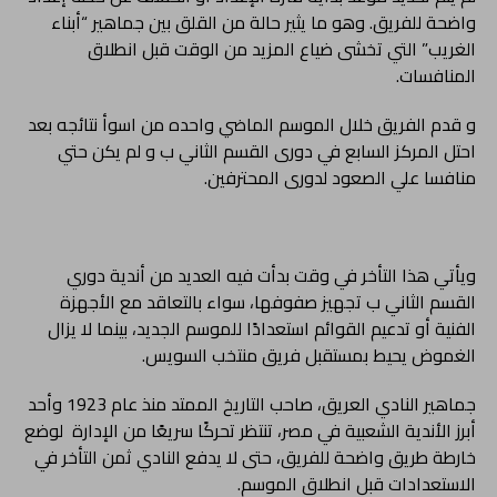
واضحة للفريق. وهو ما يثير حالة من القلق بين جماهير “أبناء
الغريب” التي تخشى ضياع المزيد من الوقت قبل انطلاق
المنافسات.
و قدم الفريق خلال الموسم الماضي واحده من اسوأ نتائجه بعد
احتل المركز السابع في دورى القسم الثاني ب و لم يكن حتي
منافسا علي الصعود لدورى المحترفين.
ويأتي هذا التأخر في وقت بدأت فيه العديد من أندية دوري
القسم الثاني ب تجهيز صفوفها، سواء بالتعاقد مع الأجهزة
الفنية أو تدعيم القوائم استعدادًا للموسم الجديد، بينما لا يزال
الغموض يحيط بمستقبل فريق منتخب السويس.
جماهير النادي العريق، صاحب التاريخ الممتد منذ عام 1923 وأحد
أبرز الأندية الشعبية في مصر، تنتظر تحركًا سريعًا من الإدارة لوضع
خارطة طريق واضحة للفريق، حتى لا يدفع النادي ثمن التأخر في
الاستعدادات قبل انطلاق الموسم.