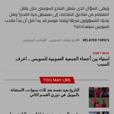
ويبقى السؤال الذي يشغل الشارع السويسي متى ينتقل
الاهتمام من صناديق الانتخابات إلى مستطيل كرة القدم؟ وهل
يتحرك المسؤولون سريعًا لإنقاذ موسم قد يبدأ قبل أن يبدأ منتخب
السويس استعداداته؟
RELATED TOPICS:
أخبار منتخب السويس
منتخب السويس
DON'T MISS
استياء بين أعضاء الجمعية العمومية للسويس .. اعرف
السبب
YOU MAY LIKE
التاريخ يعيد نفسه بعد ثلاث سنوات.. الاستعانة
بالموبيل في دوري القسم الثاني
رئيس السويس يجمع متعلقاته من النادى ويعلن