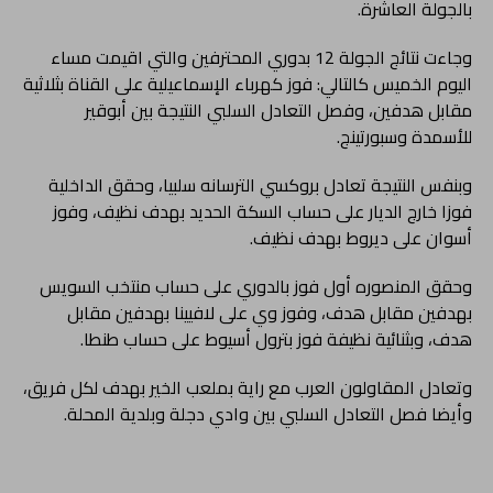
بالجولة العاشرة.
وجاءت نتائج الجولة 12 بدوري المحترفين والتي اقيمت مساء
اليوم الخميس كالتالي: فوز كهرباء الإسماعيلية على القناة بثلاثية
مقابل هدفين، وفصل التعادل السلبي النتيجة بين أبوقير
للأسمدة وسبورتينج.
وبنفس النتيجة تعادل بروكسي الترسانه سلبيا، وحقق الداخلية
فوزا خارج الديار على حساب السكة الحديد بهدف نظيف، وفوز
أسوان على ديروط بهدف نظيف.
وحقق المنصوره أول فوز بالدوري على حساب منتخب السويس
بهدفين مقابل هدف، وفوز وي على لافيينا بهدفين مقابل
هدف، وبثنائية نظيفة فوز بترول أسيوط على حساب طنطا.
وتعادل المقاولون العرب مع راية بملعب الخير بهدف لكل فريق،
وأيضا فصل التعادل السلبي بين وادي دجلة وبلدية المحلة.