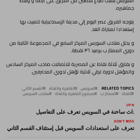
السويس بسبب ضياع نقطتين من الفريق على أرضه و وسط
جماهيره.
يتوجه الفريق عصر اليوم إلي مدينة الإسماعيلية للمبيت بها
إستعدادا لمباراة الغد.
و يحتل منتخب السويس المركز السابع في المجموعة الثانية من
دوري الممتاز ب برصيد ٣٦ نقطة.
و بفارق ثلاثة نقاط عن المصرية للاتصالات صاحب المركز السادس
والمؤهل لدورة ترقي ثلاثية تؤهل لدوري المحترفين.
RELATED TOPICS:
السويس
القاهرة والقناة
القسم الثاني
القناة
الممتاز ب
مجموع القاهرة والقناة
منتخب السويس
UP NEX
حداث ساخنة في السويس تعرف على التفاصيل
DON'T MISS
تعرف على استعدادات السويس قبل إستئناف القسم الثاني