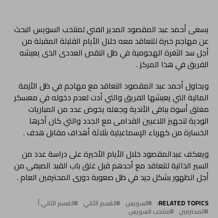
يسعى أحمد عبد المقصود المدير الفني لمنتخب السويس البحث
عن مهاجم خبرة للتعاقد معه خلال الأيام القليلة المقبلة من
أجل سد الثغرة الهجومية في ظل النقص العددى الذى يعيشه
الفريق في هذا المركز .
ويحاول أحمد عبد المقصود التعاقد مع مهاجم في ظل الأزمة
المالية التي يعيشها الفريق والتي أدت لعدم دخوله في معسكر
مغلق أسوة بباقى الأندية وجعله يخوض عدد من المباريات
الودية لتجهيز اللاعبين القدامى مع الجدد والتي كان أخرها
الخسارة من كهرباء الإسماعيلية بثلاثة أهداف مقابل هدف .
ويعكف عبدالمقصود خلال الأيام الأخيرة على دراسة عدد من
السير الذاتية للتعاقد مع أحدهم قبل غلق باب القيد الصيفى من
أجل الظهور بشكل جيد في ظل صعوبة دورى المحترفين العام .
RELATED TOPICS:
السويس
القسم الثاني
القسم الثاني أ
المحترفين
منتخب السويس