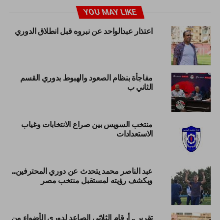
YOU MAY LIKE
اعتذار عبدالواحد عن نبروه قبل انطلاق الدوري
مفاجأة بنظام الصعود والهبوط بدوري القسم
الثاني ب
منتخب السويس بين صراع الانتخابات وغياب
الاستعدادات
عبد الناصر محمد يتحدث عن دوري المحترفين..
ويكشف رؤيته لمستقبل منتخب مصر
تقرير .. أرقام الثلاثى الصاعد لدورى الأضواء من