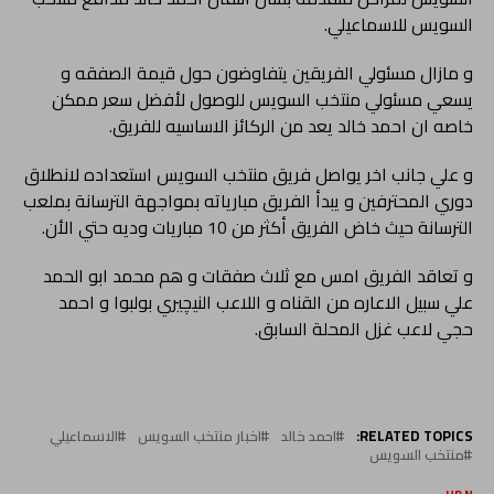
السويس للاسماعيلي.
و مازال مسئولي الفريقين يتفاوضون حول قيمة الصفقه و
يسعي مسئولي منتخب السويس للوصول لأفضل سعر ممكن
خاصه ان احمد خالد يعد من الركائز الاساسيه للفريق.
و علي جانب اخر يواصل فريق منتخب السويس استعداده لانطلاق
دوري المحترفين و يبدأ الفريق مبارياته بمواجهة الترسانة بملعب
الترسانة حيث خاض الفريق أكثر من 10 مباريات وديه حتي الأن.
و تعاقد الفريق امس مع ثلاث صفقات و هم محمد ابو الحمد
علي سبيل الاعاره من القناه و اللاعب النيچيري بولبوا و احمد
حجي لاعب غزل المحلة السابق.
RELATED TOPICS:
احمد خالد
اخبار منتخب السويس
الاسماعيلي
منتخب السويس