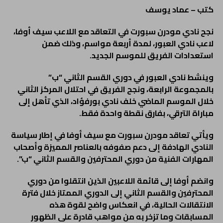
كتب – عماد يوسف
نجح نادي مودرن سبورت في التعاقد مع اللاعب سيف أوفا،
لاعب نادي العبور، لمدة أربعة مواسم، وذلك ضمن
استعدادات الفريق للموسم الجديد.
وينشط نادي العبور في دوري القسم الثاني “ب”
بالمجموعة الرابعة، ونجح الفريق في احتلال المركز الثاني
خلال الموسم الماضي خلف نادي بورفؤاد، الذي تأهل إلى
مباراة الترقي، بفارق نقطة واحدة فقط.
ويأتي تعاقد مودرن سبورت مع سيف أوفا في إطار سياسة
النادي الهادفة إلى دعم صفوفه بالعناصر المميزة وأصحاب
المهارات الفنية من دوري المحترفين والقسم الثاني “ب”.
وانضم أوفا إلى قائمة اللاعبين الذين انتقلوا من دوري
المحترفين والقسم الثاني إلى الدوري الممتاز خلال فترة
الانتقالات الحالية، في انعكاس واضح لقوة هذه
المسابقات وما تزخر به من مواهب قادرة على الظهور