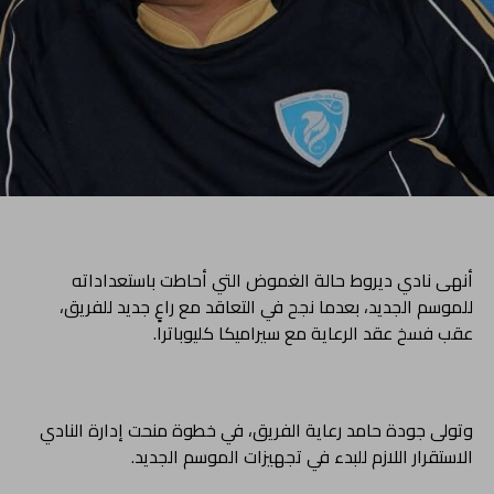
أنهى نادي ديروط حالة الغموض التي أحاطت باستعداداته
للموسم الجديد، بعدما نجح في التعاقد مع راعٍ جديد للفريق،
عقب فسخ عقد الرعاية مع سيراميكا كليوباترا.
وتولى جودة حامد رعاية الفريق، في خطوة منحت إدارة النادي
الاستقرار اللازم للبدء في تجهيزات الموسم الجديد.