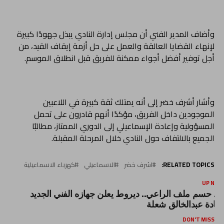
وأضاف المدير الفني أن مجلس إدارة النادي يبذل جهودًا كبيرة
لإنهاء القضايا العالقة والعمل على حل أزمة إيقاف القيد، من
أجل توفير أفضل أجواء ممكنة للفريق قبل انطلاق الموسم.
وأشار أشرف خضر إلى أنه يمتلك ثقة كبيرة في اللاعبين
الموجودين داخل الفريق، مؤكدًا أنهم قادرون على تحمل
المسؤولية وإعادة الإسماعيلي إلى الدوري الممتاز، مطالبًا
الجميع بالالتفاف حول النادي خلال المرحلة المقبلة.
RELATED TOPICS:
اشرف خضر
الاسماعيلي
كهرباء الاسماعيلية
UP NEX
عد حسم ملف الراعي.. ديروط يعلن جهازه الفني الجديد
قيادة عبدالخالق شعلة
DON'T MISS