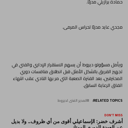
حمادة برازيلي مدربًا.
مجدي عايد مدربًا لحراس المرمى.
ويأمل مسؤولو ديروط أن يسهم الاستقرار الإداري والفني في
تجهيز الفريق بالشكل الأمثل قبل انطلاق منافسات دوري
المحترفين، بعد الفترة الصعبة التي مر بها النادي عقب انتهاء
اتفاق الرعاية السابق.
RELATED TOPICS:
المدير الفنى لديروط
DON'T MISS
أشرف خضر: الإسماعيلي أقوى من أي ظروف.. ولا بديل
عن العودة للدوري الممتاز