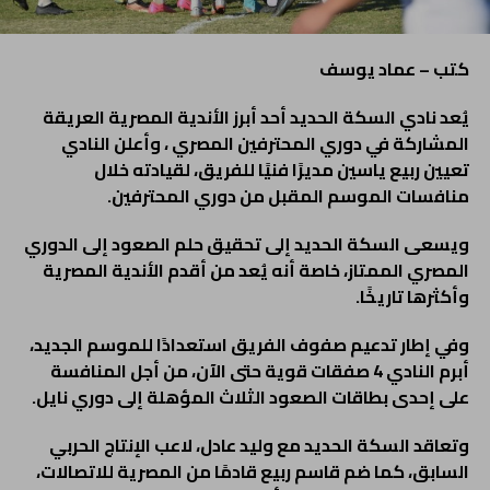
كتب – عماد يوسف
يُعد نادي السكة الحديد أحد أبرز الأندية المصرية العريقة
المشاركة في دوري المحترفين المصري ،
وأعلن النادي
تعيين ربيع ياسين مديرًا فنيًا للفريق، لقيادته خلال
منافسات الموسم المقبل من دوري المحترفين.
ويسعى السكة الحديد إلى تحقيق حلم الصعود إلى الدوري
المصري الممتاز، خاصة أنه يُعد من أقدم الأندية المصرية
وأكثرها تاريخًا.
وفي إطار تدعيم صفوف الفريق استعدادًا للموسم الجديد،
أبرم النادي 4 صفقات قوية حتى الآن، من أجل المنافسة
على إحدى بطاقات الصعود الثلاث المؤهلة إلى دوري نايل.
وتعاقد السكة الحديد مع وليد عادل، لاعب الإنتاج الحربي
السابق، كما ضم قاسم ربيع قادمًا من المصرية للاتصالات،