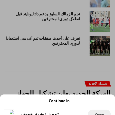
نجم الزمالك السابق يدعم دلتا يونايتد قبل
انطلاق دوري المحترفين
تعرف على أحدث صفقات تيم أف سى استعدادا
لدورى المحترفين
السكة الحديد
السكة الحديد يعلن تشكيل الجهاز
الفني الجديد استعدادًا للموسم
Continue in...
المقبل بدوري المحترفين
تحميل تطبيق كورة بي
Open