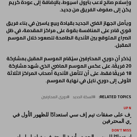
وإسلام صالح لاعب بترول أسيوط، بالإضافة إلى عودة كريم
يكن إلى صفوف الفريق من جديد.
ويأمل الجهاز الفني الجديد بقيادة ربيع ياسين في بناء فريق
قوي قادر على المنافسة بقوة على مراكز المقدمة، في ظل
الصراع المتوقع بين الأندية الطامحة للصعود خلال الموسم
المقبل.
يُذكر أن دوري المحترفين سيُقام الموسم المقبل بمشاركة
20 فريقًا، على عكس الموسم الماضي الذي شهد مشاركة
18 فريقًا فقط، على أن تتأهل الأندية أصحاب المراكز الثلاثة
الأولى إلى دوري نايل في نهاية الموسم.
RELATED TOPICS:
السكة الحديد
دورى المحترفين
UP NEX
عرف على صفقات تيم إف سي استعدادًا للظهور الأول في
وري المحترفين
DON'T MISS
استعدادًا للموسم الجديد.. أندية المحترفين تواصل إبرام