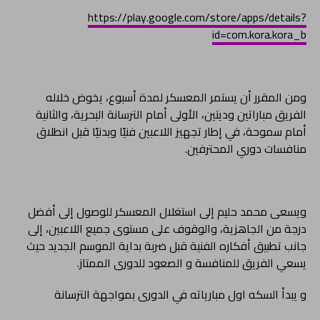
https://play.google.com/store/apps/details?
id=com.kora.kora_b
ومن المقرر أن يستمر المعسكر لمدة أسبوع، يخوض خلاله
الفريق مباراتين وديتين، الأولى أمام الترسانة البحرية، والثانية
أمام سموحة، في إطار تجهيز اللاعبين فنيًا وبدنيًا قبل انطلاق
منافسات دوري المحترفين.
ويسعى محمد حليم إلى استغلال المعسكر للوصول إلى أفضل
درجة من الجاهزية، والوقوف على مستوى جميع اللاعبين، إلى
جانب تطبيق أفكاره الفنية قبل ضربة بداية الموسم الجديد حيث
يسعي الفريق للمنافسة و الصعود للدورى الممتاز.
و يبدأ السكه اول مبارياته في الدورى بمواجهة الترسانة