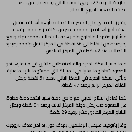
مباريات الجولة 27 بدوري القسم الثاني ويقترب زد من حصد
بطاقة الصعود للدوري الممتاز.
وفاز زد اف سي على المصريه للاتصالات بأربعة أهداف مقابل
هدف أحرز أهداف زد محمد سمير من ركلة جزاء وأحمد رفعت
وتشارليز وفهد ابوالفتوح واحرز هدف الاتصالات محمد بهاء ورفع
زد رصيده من النقاط الى 56 نقطة في المركز الأول وتجمد رصبديد
الاتصالات عند 42 نقطة في المركز السادس.
فيما خسر السكة الحديد والقناة نقطتين غاليتين في مشوارها نحو
الصعود بتعادلهما سلبيا في المباراة التي جمعتهما بالإسماعيلية
ويأتي السكة الحديد في المركز الثاني برصيد 51 نقطة ويحتل
القناة المركز الرابع برصيد 47 نقطة.
كما تعادل الانتاج الحربي مع وادي دجلة سلبيا ليبتعد دجلة خطوة
عن الصعود حيث يحتل دجلة المركز الثالث برصيد 51 نقطة ويحتل
الإنتاج المركز الحادي عشر برصيد 29 نقطة.
وفاز بتروجيت عليطى الإعلاميين بهدف دون رد احرز هدف بتروجيت