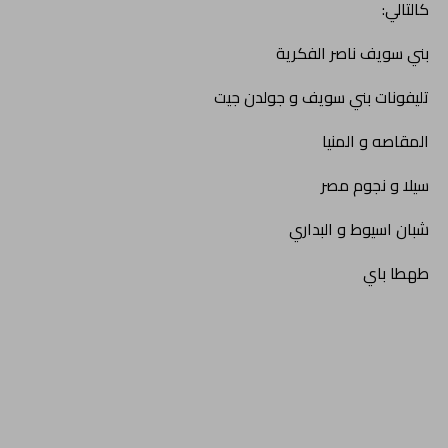
كالتالي:
بني سويف ناصر الفكرية
تليفونات بني سويف و جولدن جيت
المقاصه و المنيا
سيلا و نجوم مصر
شبان اسيوط و البداري
طهطا باي