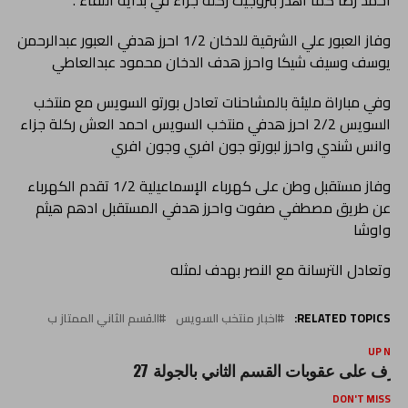
احمد رضا كما اهدر بتروجيت ركلة جزاء في بداية اللقاء .
وفاز العبور علي الشرقية للدخان 1/2 احرز هدفي العبور عبدالرحمن
يوسف وسيف شيكا واحرز هدف الدخان محمود عبدالعاطي
وفي مباراة مليئة بالمشاحنات تعادل بورتو السويس مع منتخب
السويس 2/2 احرز هدفي منتخب السويس احمد العش ركلة جزاء
وانس شندي واحرز لبورتو جون افري وجون افري
وفاز مستقبل وطن على كهرباء الإسماعيلية 1/2 تقدم الكهرباء
عن طريق مصطفي صفوت واحرز هدفي المستقبل ادهم هيثم
واوشا
وتعادل الترسانة مع النصر بهدف لمثله
RELATED TOPICS:
اخبار منتخب السويس
القسم الثاني الممتاز ب
UP NEX
عرف على عقوبات القسم الثاني بالجولة 27
DON'T MISS