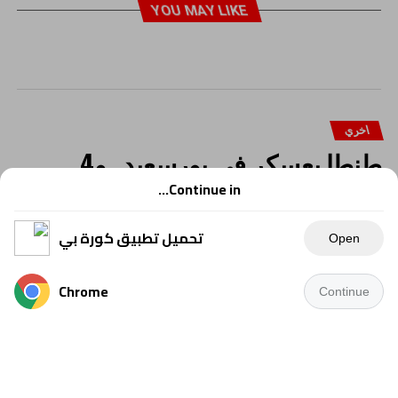
YOU MAY LIKE
اخري
طنطا يعسكر في بورسعيد.. و4
وديات قوية استعدادًا للموسم الجديد
Continue in...
تحميل تطبيق كورة بي
Open
Chrome
Continue