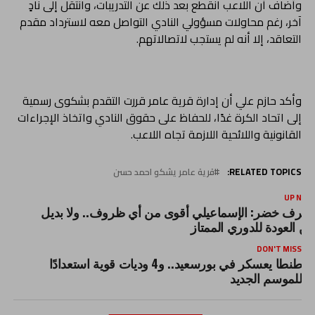
وأضاف أن اللاعب انقطع بعد ذلك عن التدريبات، وانتقل إلى نادٍ
آخر، رغم محاولات مسؤولي النادي التواصل معه لاسترداد مقدم
التعاقد، إلا أنه لم يستجب لاتصالاتهم.
وأكد حازم علي أن إدارة قرية عامر قررت التقدم بشكوى رسمية
إلى اتحاد الكرة غدًا، للحفاظ على حقوق النادي واتخاذ الإجراءات
القانونية واللائحية اللازمة تجاه اللاعب.
RELATED TOPICS:
قرية عامر يشكو احمد حسن
UP NEX
شرف خضر: الإسماعيلي أقوى من أي ظروف.. ولا بديل
ن العودة للدوري الممتاز
DON'T MISS
طنطا يعسكر في بورسعيد.. و4 وديات قوية استعدادًا
للموسم الجديد