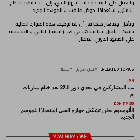
والعمل على تلبية احتياجات الجهاز الفني، إلى جانب تطوير قطاع
الناشئين استعدادًا لخوض منافسات الموسم الجديد.
وتأمل جماهير طنطا في أن يتم توظيف هذه الموارد المالية
بالشكل الأمثل، بما يساهم في تعزيز استقرار النادي و المنافسة
علي الصعود للدوري الممتاز.
RELATED TOPICS:
ايمن المزين
طنطا
UP NEX
ترتيب المشاركين في تحدي دور الـ32 بعد ختام مباريات
ليوم
DON'T MISS
الألومنيوم يعلن تشكيل جهازه الفني استعدادًا للموسم
الجديد
YOU MAY LIKE