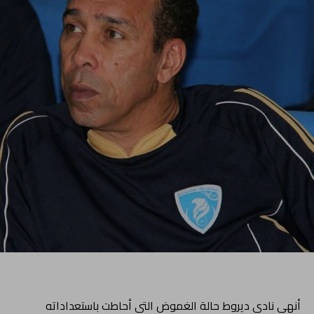
أنهى نادي ديروط حالة الغموض التي أحاطت باستعداداته