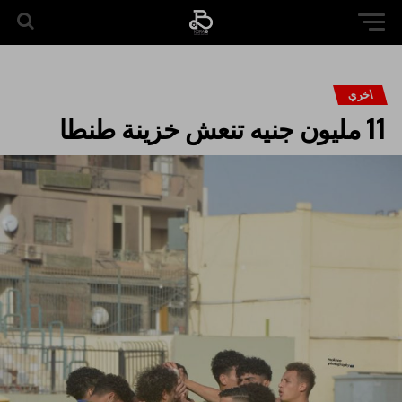
اخري
11 مليون جنيه تنعش خزينة طنطا