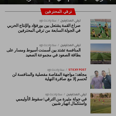
ترقي المحترفين
ترقي المحترفين
سنة واحدة ago
صراع القمة يشتعل بين بورفؤاد والإنتاج الحربي
في الجولة السابعة من ترقي المحترفين
ترقي المحترفين
سنة واحدة ago
المنافسة تشتد بين أسمنت أسيوط ومسار على
بطاقة الصعود في مجموعة الصعيد
STICKY POST
سنة واحدة ago
مجاهد: مواجهة المقاصة مفصلية والمنافسة لن
تُحسم إلا مع صافرة النهاية
ترقي المحترفين
سنة واحدة ago
في جولة مثيرة من الترقي: سقوط الأوليمبي
واستكمال انهيار شبين