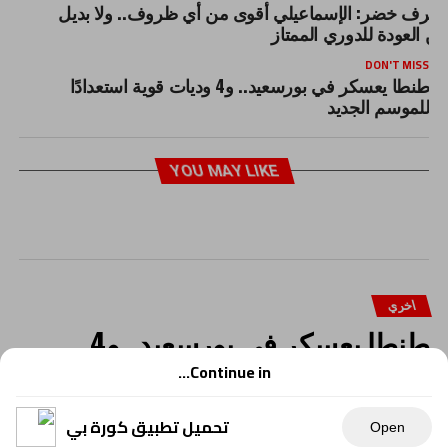
شرف خضر: الإسماعيلي أقوى من أي ظروف.. ولا بديل
ن العودة للدوري الممتاز
DON'T MISS
طنطا يعسكر في بورسعيد.. و4 وديات قوية استعدادًا
للموسم الجديد
YOU MAY LIKE
اخري
طنطا يعسكر في بورسعيد.. و4
وديات قوية استعدادًا للموسم الجديد
Continue in...
تحميل تطبيق كورة بي
Open