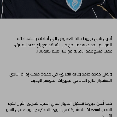
أنهى نادي ديروط حالة الغموض التي أحاطت باستعداداته
للموسم الجديد، بعدما نجح في التعاقد مع راعٍ جديد للفريق،
عقب فسخ عقد الرعاية مع سيراميكا كليوباترا.
وتولى جودة حامد رعاية الفريق، في خطوة منحت إدارة النادي
الاستقرار اللازم للبدء في تجهيزات الموسم الجديد.
كما أعلن ديروط تشكيل الجهاز الفني الجديد للفريق الأول لكرة
القدم، استعدادًا للمشاركة في دوري المحترفين، وجاء على النحو
التالي: