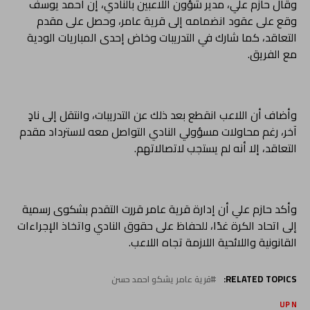
وقال حازم علي، مدير شؤون اللاعبين بالنادي، إن أحمد يوسف
وقع على عقود انضمامه إلى قرية عامر، وحصل على مقدم
التعاقد، كما شارك في التدريبات وخاض إحدى المباريات الودية
مع الفريق.
وأضاف أن اللاعب انقطع بعد ذلك عن التدريبات، وانتقل إلى نادٍ
آخر، رغم محاولات مسؤولي النادي التواصل معه لاسترداد مقدم
التعاقد، إلا أنه لم يستجب لاتصالاتهم.
وأكد حازم علي أن إدارة قرية عامر قررت التقدم بشكوى رسمية
إلى اتحاد الكرة غدًا، للحفاظ على حقوق النادي واتخاذ الإجراءات
القانونية واللائحية اللازمة تجاه اللاعب.
RELATED TOPICS:
قرية عامر يشكو احمد حسن
UP NEX