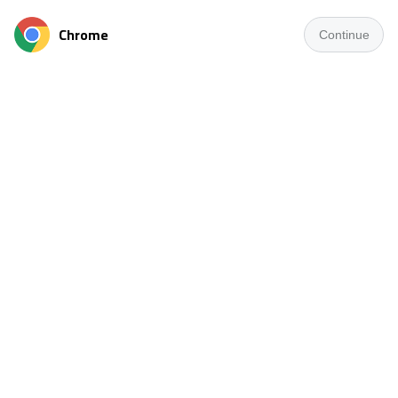
Chrome
Continue
يواصل الفريق الأول لكرة القدم بنادي طنطا استعداداته للموسم
الجديد، من خلال معسكر مغلق بمدينة بورسعيد، تحت قيادة
المدير الفني أيمن المزين.
ويتخلل المعسكر خوض 4 مباريات ودية، حيث يواجه الفريق