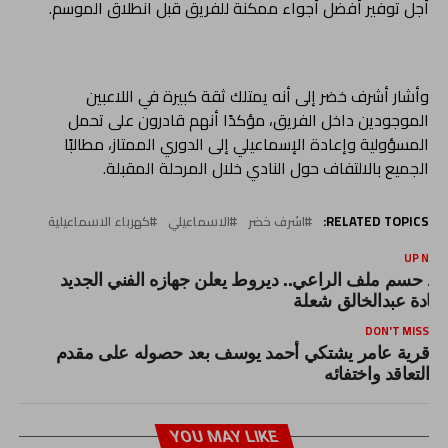
أجل توفير أفضل أجواء ممكنة للفريق قبل انطلاق الموسم.
وأشار أشرف خضر إلى أنه يمتلك ثقة كبيرة في اللاعبين
الموجودين داخل الفريق، مؤكدًا أنهم قادرون على تحمل
المسؤولية وإعادة الإسماعيلي إلى الدوري الممتاز، مطالبًا
الجميع بالالتفاف حول النادي خلال المرحلة المقبلة.
RELATED TOPICS:
اشرف خضر
الاسماعيلي
كهرباء الاسماعيلية
UP NEX
عد حسم ملف الراعي.. ديروط يعلن جهازه الفني الجديد
قيادة عبدالخالق شعلة
DON'T MISS
قرية عامر يشتكي أحمد يوسف بعد حصوله على مقدم
التعاقد واختفائه
YOU MAY LIKE