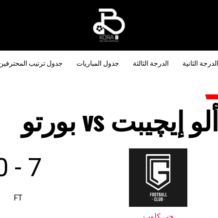
لدرجة الثانية
الدرجة الثالثة
جدول المباريات
جدول ترتيب المحترفين
لو إيچيبت vs بورتو
0
-
7
FT
چي كلوب