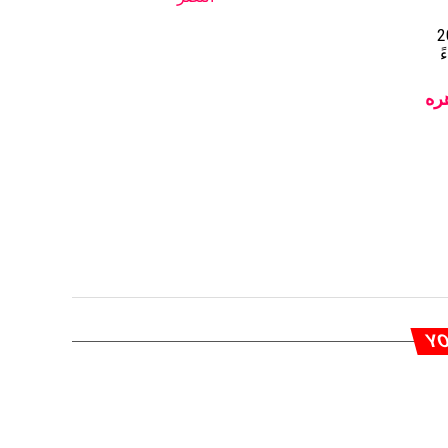
2
ره
YO