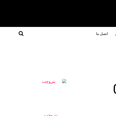
اتصل بنا
بتروچت