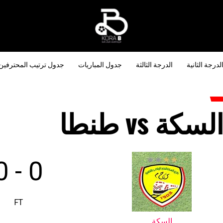
لدرجة الثانية
الدرجة الثالثة
جدول المباريات
جدول ترتيب المحترفين
لسكة vs طنطا
0
-
0
FT
السكة