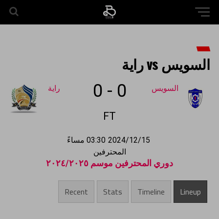
السويس vs راية
0
-
0
السويس
راية
FT
2024/12/15
03:30 مساءً
المحترفين
دوري المحترفين موسم ٢٠٢٤/٢٠٢٥
Recent
Stats
Timeline
Lineup