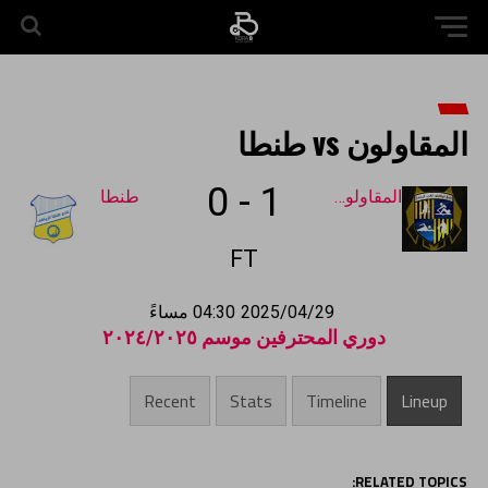
المقاولون vs طنطا
0
-
1
المقاولون
طنطا
FT
2025/04/29
04:30 مساءً
دوري المحترفين موسم ٢٠٢٤/٢٠٢٥
Recent
Stats
Timeline
Lineup
RELATED TOPICS: