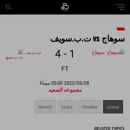
سوهاج vs ت.ب.سويف
4
-
1
سوهاج
ت.ب.سويف
FT
2022/05/28
05:00 مساءً
مجموعه الصعيد
Recent
Stats
Timeline
Lineup
RELATED TOPICS: