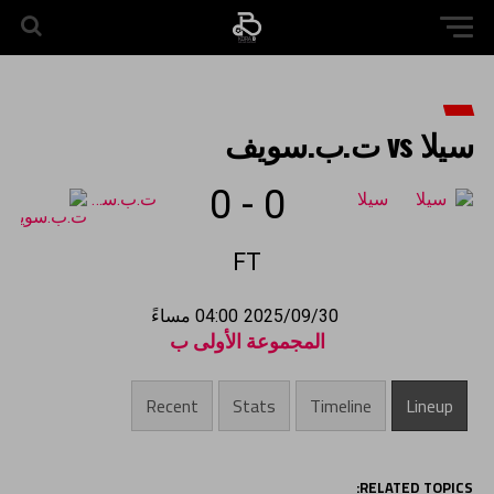
سيلا vs ت.ب.سويف
0
-
0
سيلا
ت.ب.سويف
FT
2025/09/30
04:00 مساءً
المجموعة الأولى ب
Recent
Stats
Timeline
Lineup
RELATED TOPICS: