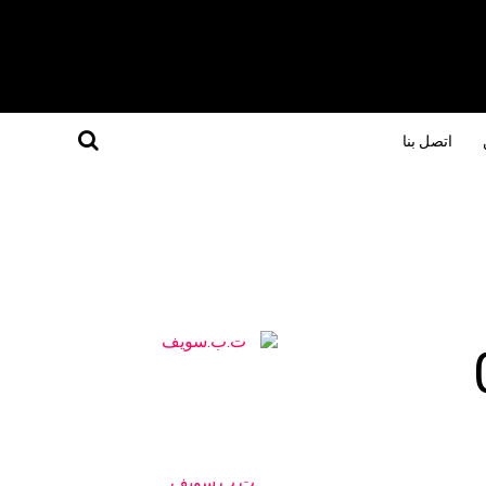
اتصل بنا
ت.ب.سويف