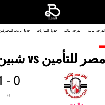
لدرجة الثانية
الدرجة الثالثة
جدول المباريات
جدول ترتيب المحترفين
صر للتأمين vs شبين
1
-
0
FT
م.للتأمين