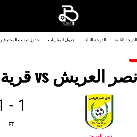
لدرجة الثانية
الدرجة الثالثة
جدول المباريات
جدول ترتيب المحترفين
صر العريش vs قرية عامر
1
-
1
FT
نصر العريش