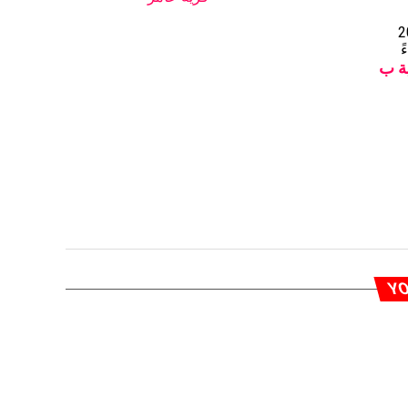
2
ية ب
YO