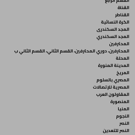
القسم الرابع
القناة
القناطر
الكرة النسائية
المجد السكندرى
المجد السكندري
المحترفين
المحترفين، دوري المحترفين، القسم الثاني، القسم الثاني ب
المحلة
المدينة المنورة
المريخ
المصري بالسلوم
المصرية للإتصالات
المقاولون العرب
المنصورة
المنيا
النجوم
النصر
النصر للتعدين