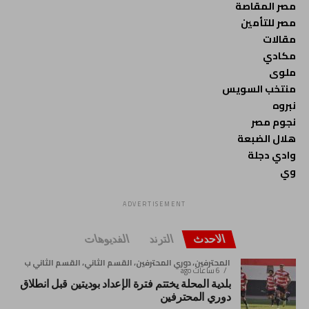
مصر المقاصة
مصر للتأمين
مقالات
مكادي
ملوى
منتخب السويس
نبروه
نجوم مصر
هلال الضبعة
وادي دجلة
وي
ADVERTISEMENT
الاحدث
الترند
الفديوهات
المحترفين، دوري المحترفين، القسم الثاني، القسم الثاني ب
6 ساعات ago
بلدية المحلة يختتم فترة الإعداد بوديتين قبل انطلاق
دوري المحترفين