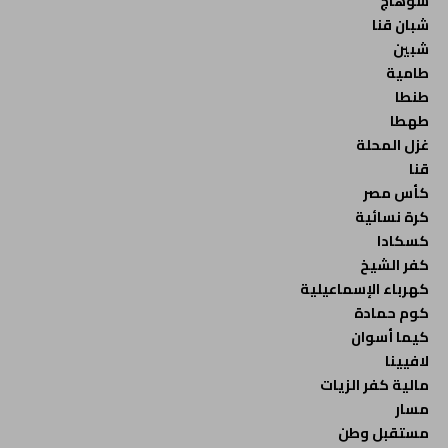
سوهاج
شبان قنا
شبين
طامية
طنطا
طهطا
غزل المحلة
قنا
كأس مصر
كرة نسائية
كسكادا
كفر الشيخ
كهرباء الإسماعيلية
كوم حمادة
كيما أسوان
لافيينا
مالية كفر الزيات
مسار
مستقبل وطن