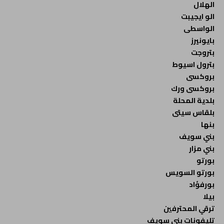
الهلال
الو ايجيبت
الواسطى
بايونيرز
بتروجت
بترول اسيوط
بروكسى
بروكسى ورك
بلدية المحلة
بلقاس سيتى
بنها
بني سويف
بني مزار
بورتو
بورتو السويس
بورفؤاد
بيلا
ترقي المحترفين
تليفونات بني سويف