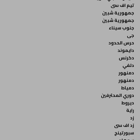
تيم اف سى
جمهورية شبين
جمهورية شبين
جنوب سيناء
جى
حرس الحدود
دايموند
دكرنس
دلفي
دمنهور
دمنهور
دمياط
دوري المحترفين
ديروط
راية
زد
زد اف سى
سبورتينج