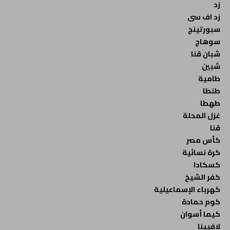
زد
زد اف سى
سبورتينج
سوهاج
شبان قنا
شبين
طامية
طنطا
طهطا
غزل المحلة
قنا
كأس مصر
كرة نسائية
كسكادا
كفر الشيخ
كهرباء الإسماعيلية
كوم حمادة
كيما أسوان
لافيينا