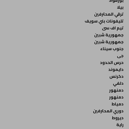
بورفؤاد
بيلا
ترقي المحترفين
تليفونات بني سويف
تيم اف سى
جمهورية شبين
جمهورية شبين
جنوب سيناء
جى
حرس الحدود
دايموند
دكرنس
دلفي
دمنهور
دمنهور
دمياط
دوري المحترفين
ديروط
راية