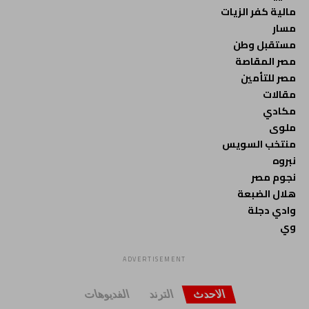
مالية كفر الزيات
مسار
مستقبل وطن
مصر المقاصة
مصر للتأمين
مقالات
مكادي
ملوى
منتخب السويس
نبروه
نجوم مصر
هلال الضبعة
وادي دجلة
وي
ADVERTISEMENT
الاحدث
الترند
الفديوهات