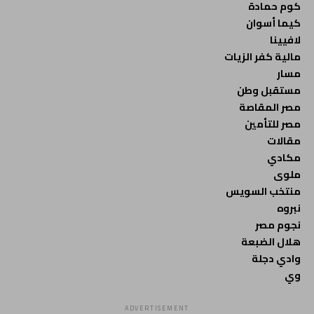
كوم حمادة
كيما أسوان
لافيينا
مالية كفر الزيات
مسار
مستقبل وطن
مصر المقاصة
مصر للتأمين
مقالات
مكادي
ملوى
منتخب السويس
نبروه
نجوم مصر
هلال الضبعة
وادي دجلة
وي
ADVERTISEMENT