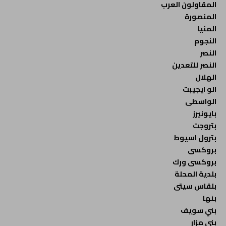
المقاولون العرب
المنصورة
المنيا
النجوم
النصر
النصر للتعدين
الهلال
الو ايجيبت
الواسطى
بايونيرز
بتروجت
بترول اسيوط
بروكسى
بروكسى ورك
بلدية المحلة
بلقاس سيتى
بنها
بني سويف
بني مزار