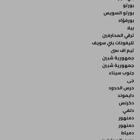
بورتو
بورتو السويس
بورفؤاد
بيلا
ترقي المحترفين
تليفونات بني سويف
تيم اف سى
جمهورية شبين
جمهورية شبين
جنوب سيناء
جى
حرس الحدود
دايموند
دكرنس
دلفي
دمنهور
دمنهور
دمياط