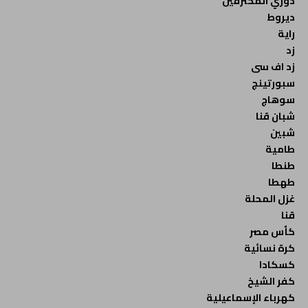
دوري المحترفين
ديروط
راية
زد
زد اف سى
سبورتينج
سوهاج
شبان قنا
شبين
طامية
طنطا
طهطا
غزل المحلة
قنا
كأس مصر
كرة نسائية
كسكادا
كفر الشيخ
كهرباء الإسماعيلية