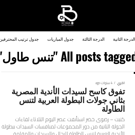
لدرجة الثانية
الدرجة الثالثة
جدول المباريات
جدول ترتيب المحترفين
All posts tagge "تنس طاول"
اخري
4 سنوات ago
تفوق كاسح لسيدات الأندية المصرية
بثاني جولات البطولة العربية لتنس
الطاولة
كتبت – رضوى خضر استأنفت عصر اليوم الثلاثاء لقاءات
الجولة الثانية من دور المجموعات لمنافسات السيدات ببطولة
الأندية العربية لتنس الطاولة للرجال والسيدات والمقامة