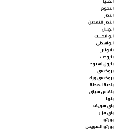
المنيا
النجوم
النصر
النصر للتعدين
الهلال
الو ايجيبت
الواسطى
بايونيرز
بتروجت
بترول اسيوط
بروكسى
بروكسى ورك
بلدية المحلة
بلقاس سيتى
بنها
بني سويف
بني مزار
بورتو
بورتو السويس