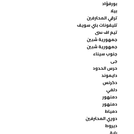
بورفؤاد
بيلا
ترقي المحترفين
تليفونات بني سويف
تيم اف سى
جمهورية شبين
جمهورية شبين
جنوب سيناء
جى
حرس الحدود
دايموند
دكرنس
دلفي
دمنهور
دمنهور
دمياط
دوري المحترفين
ديروط
راية