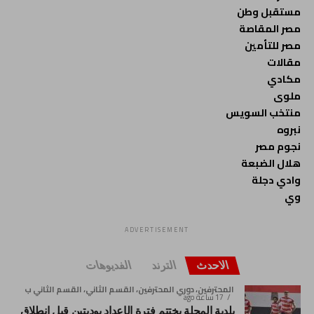
مستقبل وطن
مصر المقاصة
مصر للتأمين
مقالات
مكادي
ملوى
منتخب السويس
نبروه
نجوم مصر
هلال الضبعة
وادي دجلة
وي
ADVERTISEMENT
الاحدث
الترند
الفديوهات
المحترفين، دوري المحترفين، القسم الثاني، القسم الثاني ب
17 ساعة ago
بلدية المحلة يختتم فترة الإعداد بوديتين قبل انطلاق