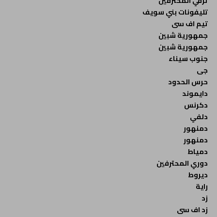
ترقي المحترفين
تليفونات بني سويف
تيم اف سى
جمهورية شبين
جمهورية شبين
جنوب سيناء
جى
حرس الحدود
دايموند
دكرنس
دلفي
دمنهور
دمنهور
دمياط
دوري المحترفين
ديروط
راية
زد
زد اف سى