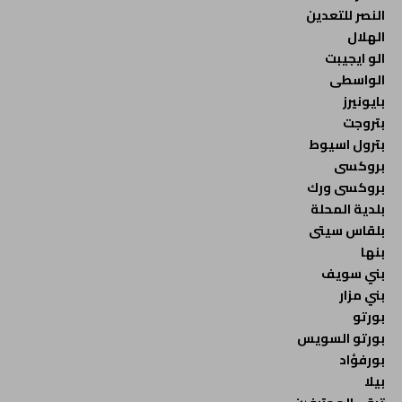
النصر للتعدين
الهلال
الو ايجيبت
الواسطى
بايونيرز
بتروجت
بترول اسيوط
بروكسى
بروكسى ورك
بلدية المحلة
بلقاس سيتى
بنها
بني سويف
بني مزار
بورتو
بورتو السويس
بورفؤاد
بيلا