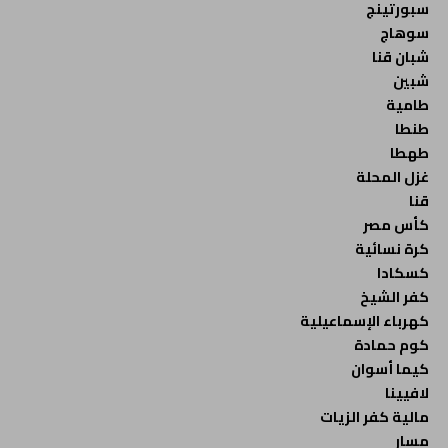
سبورتينج
سوهاج
شبان قنا
شبين
طامية
طنطا
طهطا
غزل المحلة
قنا
كأس مصر
كرة نسائية
كسكادا
كفر الشيخ
كهرباء الإسماعيلية
كوم حمادة
كيما أسوان
لافيينا
مالية كفر الزيات
مسار