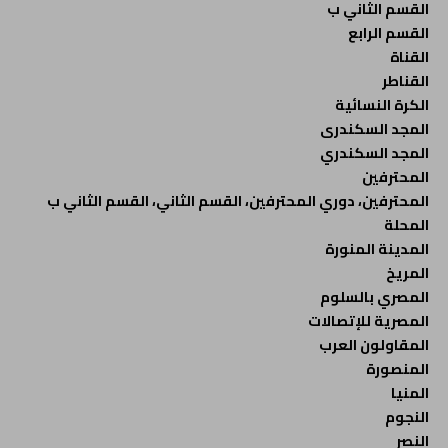
القسم الثاني ب
القسم الرابع
القناة
القناطر
الكرة النسائية
المجد السكندرى
المجد السكندري
المحترفين
المحترفين، دوري المحترفين، القسم الثاني، القسم الثاني ب
المحلة
المدينة المنورة
المريخ
المصري بالسلوم
المصرية للإتصالات
المقاولون العرب
المنصورة
المنيا
النجوم
النصر