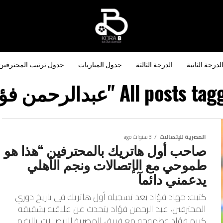
لدرجة الثانية
الدرجة الثالثة
جدول المباريات
جدول ترتيب المحترفين
All posts  "عبدالرحمن فؤاد"
المصرية للإتصالات
3 سنوات ago
صاحب أول هاتريك بالمحترفين “هذا هو
طموحي مع الإتصالات ونجم الأهلي
يدعمني دائمآ
كتبت: جهاد فؤاد بعد تسجيله أول هاتريك في تاريخ دوري
المحترفين، عبد الرحمن فؤاد يتحدث عن علاقته بشقيقه
كريم فؤاد وطموحه مع فريق المصرية للإتصالات. بالرغم...