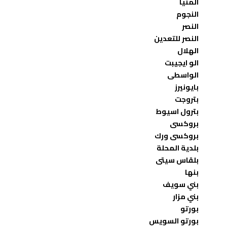
المنيا
النجوم
النصر
النصر للتعدين
الهلال
الو ايجيبت
الواسطى
بايونيرز
بتروجت
بترول اسيوط
بروكسى
بروكسى ورك
بلدية المحلة
بلقاس سيتى
بنها
بني سويف
بني مزار
بورتو
بورتو السويس