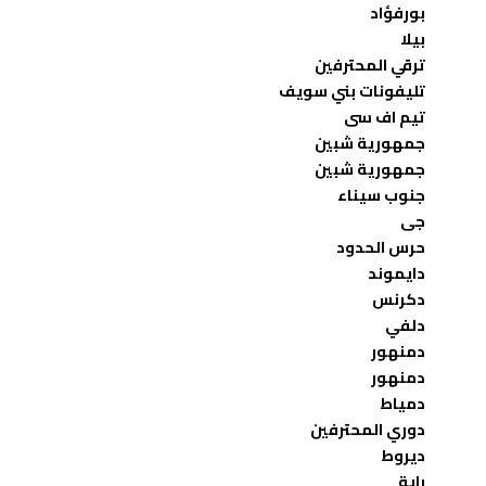
بورفؤاد
بيلا
ترقي المحترفين
تليفونات بني سويف
تيم اف سى
جمهورية شبين
جمهورية شبين
جنوب سيناء
جى
حرس الحدود
دايموند
دكرنس
دلفي
دمنهور
دمنهور
دمياط
دوري المحترفين
ديروط
راية