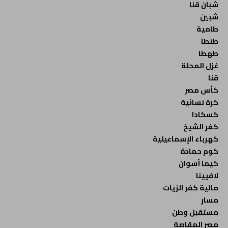
شبان قنا
شبين
طامية
طنطا
طهطا
غزل المحلة
قنا
كأس مصر
كرة نسائية
كسكادا
كفر الشيخ
كهرباء الإسماعيلية
كوم حمادة
كيما أسوان
لافيينا
مالية كفر الزيات
مسار
مستقبل وطن
مصر المقاصة