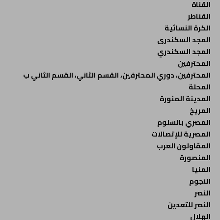
القناة
القناطر
الكرة النسائية
المجد السكندرى
المجد السكندري
المحترفين
المحترفين، دوري المحترفين، القسم الثاني، القسم الثاني ب
المحلة
المدينة المنورة
المريخ
المصري بالسلوم
المصرية للإتصالات
المقاولون العرب
المنصورة
المنيا
النجوم
النصر
النصر للتعدين
الهلال