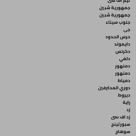
تيم اف سى
جمهورية شبين
جمهورية شبين
جنوب سيناء
جى
حرس الحدود
دايموند
دكرنس
دلفي
دمنهور
دمنهور
دمياط
دوري المحترفين
ديروط
راية
زد
زد اف سى
سبورتينج
سوهاج