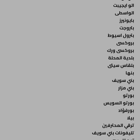
الو ايجيبت
الواسطى
بايونيرز
بتروجت
بترول اسيوط
بروكسى
بروكسى ورك
بلدية المحلة
بلقاس سيتى
بنها
بني سويف
بني مزار
بورتو
بورتو السويس
بورفؤاد
بيلا
ترقي المحترفين
تليفونات بني سويف