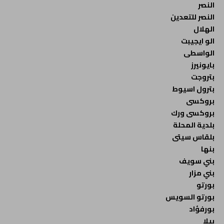
النصر
النصر للتعدين
الهلال
الو ايجيبت
الواسطى
بايونيرز
بتروجت
بترول اسيوط
بروكسى
بروكسى ورك
بلدية المحلة
بلقاس سيتى
بنها
بني سويف
بني مزار
بورتو
بورتو السويس
بورفؤاد
بيلا