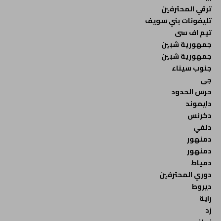
ترقي المحترفين
تليفونات بني سويف
تيم اف سى
جمهورية شبين
جمهورية شبين
جنوب سيناء
جى
حرس الحدود
دايموند
دكرنس
دلفي
دمنهور
دمنهور
دمياط
دوري المحترفين
ديروط
راية
زد