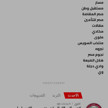
مسار
مستقبل وطن
مصر المقاصة
مصر للتأمين
مقالات
مكادي
ملوى
منتخب السويس
نبروه
نجوم مصر
هلال الضبعة
وادي دجلة
وي
ADVERTISEMENT
الاحدث
الترند
الفديوهات
اخري
9 ساعات ago