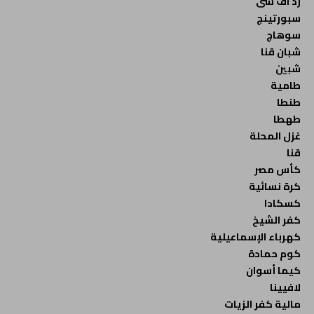
زد اف سى
سبورتينج
سوهاج
شبان قنا
شبين
طامية
طنطا
طهطا
غزل المحلة
قنا
كأس مصر
كرة نسائية
كسكادا
كفر الشيخ
كهرباء الإسماعيلية
كوم حمادة
كيما أسوان
لافيينا
مالية كفر الزيات