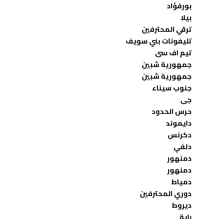
بورفؤاد
بيلا
ترقي المحترفين
تليفونات بني سويف
تيم اف سى
جمهورية شبين
جمهورية شبين
جنوب سيناء
جى
حرس الحدود
دايموند
دكرنس
دلفي
دمنهور
دمنهور
دمياط
دوري المحترفين
ديروط
راية