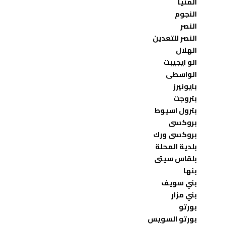
المنيا
النجوم
النصر
النصر للتعدين
الهلال
الو ايجيبت
الواسطى
بايونيرز
بتروجت
بترول اسيوط
بروكسى
بروكسى ورك
بلدية المحلة
بلقاس سيتى
بنها
بني سويف
بني مزار
بورتو
بورتو السويس