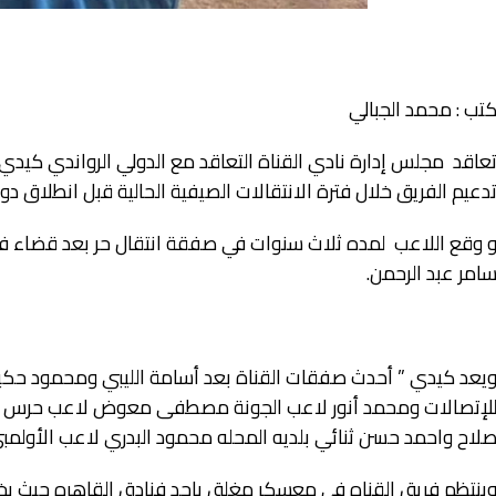
تب : محمد الجبالي
عاقد مجلس إدارة نادي القناة التعاقد مع الدولي الرواندي كيدي
دعيم الفريق خلال فترة الانتقالات الصيفية الحالية قبل انطلاق دوري المحت
 وقع اللاعب لمده ثلاث سنوات في صفقة انتقال حر بعد قضاء فتر
امر عبد الرحمن.
يعد كيدي ” أحدث صفقات القناة بعد أسامة الليبي ومحمود حكيم
لإتصالات ومحمد أنور لاعب الجونة مصطفى معوض لاعب حرس ال
لاح واحمد حسن ثنائي بلديه المحله محمود البدري لاعب الأولمب
ينتظم فريق القناه في معسكر مغلق باحد فنادق القاهره حيث يخو