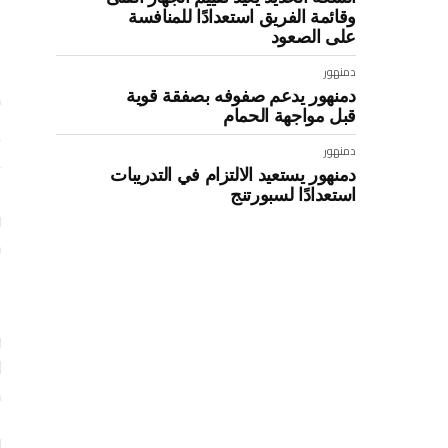
وقائمة الفريق استعدادًا للمنافسة
على الصعود
دمنهور
دمنهور يدعم صفوفه بصفقة قوية
ك
قبل مواجهة الحمام
ت
دمنهور
ت
دمنهور يستعيد الالتزام في التدريبات
استعدادًا لسبورتنج
و
س
و
ل
ص
و