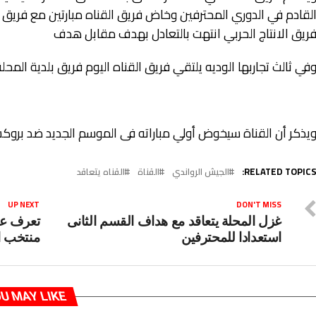
لقادم في الدوري المحترفين وخاض فريق القناه مبارتين مع فريق 
ريق الانتاج الحربي انتهت بالتعادل بهدف مقابل هدف
في ثالث تجاربها الوديه يلتقي فريق القناه اليوم فريق بلدية المح
يذكر أن القناة سيخوض أولي مباراته فى الموسم الجديد ضد بروكس
RELATED TOPICS
الجيش الرواندي
القناة
القناه يتعاقد
UP NEXT
DON'T MISS
غزل المحلة يتعاقد مع هداف القسم الثانى
تعرف عل
استعدادا للمحترفين
منتخب 
U MAY LIKE