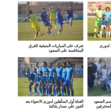
د لدورى
تعرف على المباريات المتبقية للفرق
المتنافسة على الصعود
حسم الصعود
القناة أول المتأهلين لدورى الاضواء بعد
الفوز علي مسار بثنائية