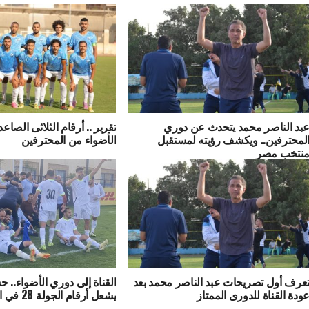
بد الناصر محمد يتحدث عن دوري
تقرير .. أرقام الثلاثى الصاع
لمحترفين.. ويكشف رؤيته لمستقبل
الأضواء من المحترفين
نتخب مصر
عرف أول تصريحات عبد الناصر محمد بعد
القناة إلى دوري الأضواء.. 
ودة القناة للدورى الممتاز
يشعل أرقام الجولة 28 في المحترفين