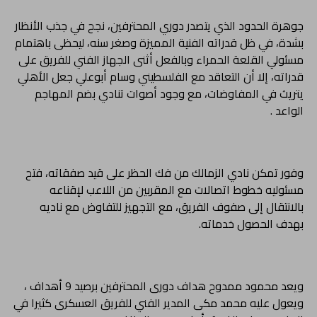
جوهرة الحدود الذي يتصدر دوري المحترفين، نجح في جذب الأنظار
بشدة، في ظل قدراته الفنية المميزة وصغر سنه، ليحظى باهتمام
مسئولي القلعة الحمراء وبالفعل أثنى الجهاز الفني للفريق على
قدراته، إلا أن التعاقد مع الفلسطيني وسام أبوعلي جعل الأهلي
يتريث في المفاوضات، مع وجود أصوات تنادي بضم المهاجم
الواعد .
وفور تمكن نادي الزمالك من فك الحظر على قيد صفقاته، فتح
مسئوليه خطوط اتصالات مع المقربين من اللاعب لإقناعه
بالانتقال إلى صفوف الفريق، مع التجهيز للتفاوض مع ناديه
بهدف الحصول خدماته.
ويعد محمود ممدوح هداف دورى المحترفين برصيد 9 أهداف ،
ويعول عليه محمد مكى المدير الفني للفريق العسكرى كثيرا في