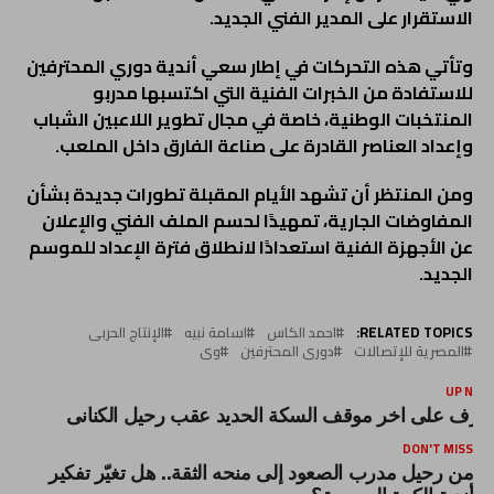
الاستقرار على المدير الفني الجديد.
وتأتي هذه التحركات في إطار سعي أندية دوري المحترفين
للاستفادة من الخبرات الفنية التي اكتسبها مدربو
المنتخبات الوطنية، خاصة في مجال تطوير اللاعبين الشباب
وإعداد العناصر القادرة على صناعة الفارق داخل الملعب.
ومن المنتظر أن تشهد الأيام المقبلة تطورات جديدة بشأن
المفاوضات الجارية، تمهيدًا لحسم الملف الفني والإعلان
عن الأجهزة الفنية استعدادًا لانطلاق فترة الإعداد للموسم
الجديد.
RELATED TOPICS:
احمد الكاس
اسامة نبيه
الإنتاج الحربى
المصرية للإتصالات
دورى المحترفين
وى
UP NEX
عرف على اخر موقف السكة الحديد عقب رحيل الكنانى
DON'T MISS
من رحيل مدرب الصعود إلى منحه الثقة.. هل تغيّر تفكير
أندية الكرة المصرية؟