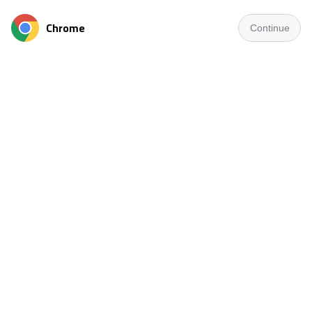
Chrome
Continue
أعلن مجلس إدارة الاتحاد المصري لكرة القدم، خلال جلسته
رقم (20) المنعقدة بتاريخ 24 مايو 2026، القرارات الخاصة
بفحص مدى سلامة مشاركة شركة أورنج في مسابقات
الاتحاد، وذلك بعد الاطلاع على جميع المستندات والتراخيص
واللوائح المنظمة.
وأكد الاتحاد أنه تبين من خلال الفحص أن الشركة محل
الدراسة شاركت في مسابقات الاتحاد استنادًا إلى ترخيص
يتعلق بنشاط الخدمات الرياضية وإدارة وتشغيل الأندية،