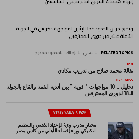
إنهاء هجمات الفريق أمام مرمى المنافسين .
ويخرج حرس الحدود غدا الإثنين لمواجهة دكرنس في الجولة
الثامنة عشر من دورى المحترفين
RELATED TOPICS:
الاهلي
الزمالك
محمود ممدوح
UP NEX
ستقالة محمد صلاح من تدريب مكادي
DON'T MISS
تحليل .. 10 مواجهات ” قوية ” بين أندية القمة والقاع بالجولة
الـ18 لدورى المحترفين
YOU MAY LIKE
مختار مدرب وي: الإعداد الذهني والتنظيم
التكتيكي وراء إقصاء الأهلي من كأس مصر