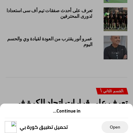
تعرف على أحدث صفقات تيم أف سى استعدادا
لدورى المحترفين
عمرو أنور يقترب من العودة لقيادة وي والحسم
اليوم
القسم الثاني أ
تعرف على قرارات اتحاد الكرة فى
أزمة صعود أورانج للقسم الثانى
Continue in...
تحميل تطبيق كورة بي
Open