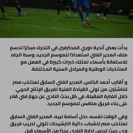
بدأت بعض أندية دوري المحترفين في التحرك مبكرًا لحسم
ملف المدير الفني استعدادًا للموسم الجديد، وسط اتجاه
للاستعانة بأسماء تمتلك خبرات كبيرة في العمل مع
المنتخبات الوطنية والمراحل السنية المختلفة.
و أقترب أحمد الكاس، المدير الفني السابق لمنتخب مصر
للناشئين، من تولي القيادة الفنية لفريق الإنتاج الحربي
خلال الفترة المقبلة، في ظل بحث النادي عن جهاز فني قادر
على بناء فريق منافس للموسم الجديد.
وفي الوقت نفسه، دخل أسامة نبيه، المدير الفني السابق
لمنتخب مصر للشباب، دائرة الترشيحات لتولي تدريب فريق
وي، حيث تدرس إدارة النادي عددًا من الأسماء قبل