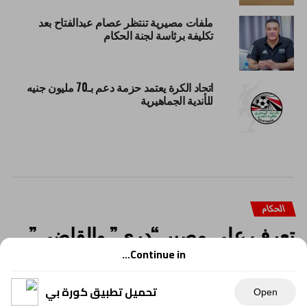
ملفات مصيرية تنتظر عصام عبدالفتاح بعد
تكليفة برئاسة لجنة الحكام
اتحاد الكرة يعتمد حزمة دعم بـ70 مليون جنيه
للأندية الجماهيرية
الحكام
تعرف على مصير “دري” والقاضي”
من لجنة الحكام الرئيسية
Continue in...
تحميل تطبيق كورة بي
Open