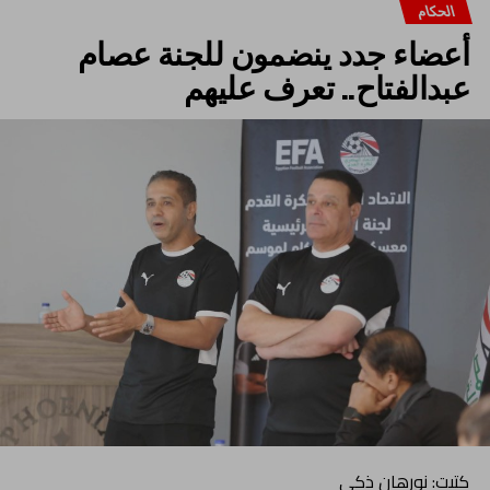
الحكام
أعضاء جدد ينضمون للجنة عصام
عبدالفتاح.. تعرف عليهم
كتبت: نورهان ذكي