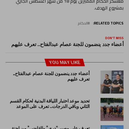
معسكر الحكام المميزين يوم 18 من شهر أغسطس الجاري
بمشروع الهدف.
RELATED TOPICS:
الحكام
DON'T MISS
أعضاء جدد ينضمون للجنة عصام عبدالفتاح.. تعرف عليهم
YOU MAY LIKE
أعضاء جدد ينضمون للجنة عصام عبدالفتاح..
تعرف عليهم
تحديد موعد اختبار اللياقة البدنية لحكام القسم
الثاني وباقي الدرجات.. تعرف على الموعد
تعرف على مصير “دري” والقاضي” من لجنة