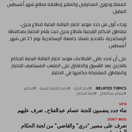
الممتاز ودوري المحترفين والمقرر إنطلاقه مطلع شهر أغسطس
المقبل.
وجاء أول من حدد موعد اختبار اللياقة البدنية قطاع بحري،
لمناطق الحكام الفرعية بقطاع بحري حيث يقام الاختبار بمحافظة
الإسكندرية، بالتحديد باستاد جامعة الإسكندرية يوم 21 من شهر
أغسطس.
على أن تحدد باقي القطاعات موعد اختبار اللياقة البدنية للحكام
بالتدريج، بعد التنسيق والاتفاق على الملعب المستضيف للاختبار
والمناطق المشاركة حكامها في الاختبار.
RELATED TOPICS:
اتحاد الكرة
اختبار اللياقة البدنية
الحكام
عصام عبدالفتاح
لجنة الحكام
UP NEX
عضاء جدد ينضمون للجنة عصام عبدالفتاح.. تعرف عليهم
DON'T MISS
تعرف على مصير “دري” والقاضي” من لجنة الحكام
الرئيسية