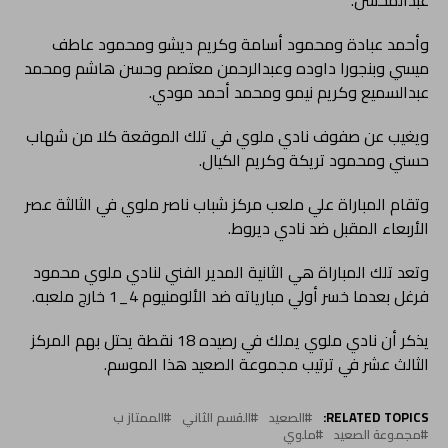
عبدالمحسن.
وأحمد عبادة ومحمود أسامة وكريم ديشو ومحمود عاطف
ميسي وبنجورا داوده وعبدالرحمن معتصم وحسن هاشم ومحمد
عبدالسميع وكريم نيمو ومحمد أحمد مودي.
ويغيب عن صفوف نادي ملوي في تلك الموقعة كلا من شهاب
حسني ومحمود تريكة وكريم الكيال.
وتقام المباراة علي ملعب مركز شباب ناصر ملوي في الثالثة عصر
الأربعاء المقبل ضد نادي ديروط.
وتعد تلك المباراة هي الثانية المدير الفني لنادي ملوي محمود
فرغل بعدما خسر أولي مبارياته ضد الألومنيوم 4_1 خارج ملعبه.
يذكر أن نادي ملوي يملك في رصيده 18 نقطة يحتل بهم المركز
الثالث عشر في ترتيب مجموعة الصعيد هذا الموسم.
RELATED TOPICS:
الصعيد
القسم الثاني
الممتاز ب
مجموعة الصعيد
ملوي