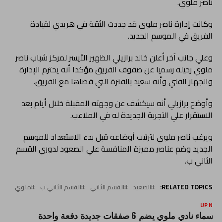
ناصر ملوي.
وكانت إدارة ناصر ملوي قد جددت الثقة في هريدي لقيادة
الفريق في الموسم الجديد.
وعلي جانب آخر أعلن خالد برازيلي الظهير الأيسر لمركز شباب ناصر
ملوي رحيله رسميا عن صفوف الفريق مؤكدا أنه يحترم الإدارة
والجهاز الفني وأنه سعيد بالفترة التي قضاها مع الفريق.
وأوضح برازيلي أنه سيكشف عن وجهته المقبلة خلال أيام بعد
الاستقرار علي التجربة الجديدة له في الملاعب.
ويرغب ناصر ملوي لترتيب أوضاعه قبل بدء الاستعداد للموسم
الجديد وضم عناصر مميزة المنافسة علي الصعود لدوري القسم
الثاني ب.
RELATED TOPICS:
الصعيد
القسم الثاني
القسم الثاني ب
ملوي
UP NEX
الأسماء نادي ملوي يضم 6 صفقات جديدة دفعة واحدة