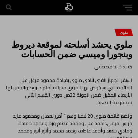
ملوى
ملوي يحشد أسلحته لموقعة ديروط
وبنجورا وميسي ضمن الحسابات
كتب: خالد مصطفى
استقر الجهاز الفني لنادي ملوي بقيادة محمود فرغل علي
القائمة التي سيخوض بها الفريق مباراته أمام ديروط والمقرر لها
الأربعاء المقبل ضمن الجولة 22من دوري القسم الثاني
بمجموعة الصعيد.
وتضم قائمة ملوي 20 لاعبا وهم ” أمير نعمان ومحمود عايد
حراس مرمي، أحمد علي ومحمد عصام وزة ومحمد حمادة
وفادي سعيد وأحمد عاطف وحمد محمد وأنور أنور ومحمد