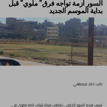
السور أزمة تواجه فرق” ملوي” قبل
بداية الموسم الجديد
كتب: خالد مصطفي
تسبب هدم السور الخارجي لملعب مركز شباب ناصر ملوي في