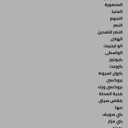
المنصورة
المنيا
النجوم
النصر
النصر للتعدين
الهلال
الو ايجيبت
الواسطى
بايونيرز
بتروجت
بترول اسيوط
بروكسى
بروكسى ورك
بلدية المحلة
بلقاس سيتى
بنها
بني سويف
بني مزار
بورتو