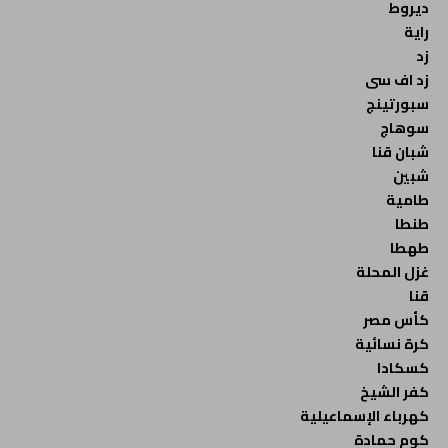
ديروط
راية
زد
زد اف سى
سبورتينج
سوهاج
شبان قنا
شبين
طامية
طنطا
طهطا
غزل المحلة
قنا
كأس مصر
كرة نسائية
كسكادا
كفر الشيخ
كهرباء الإسماعيلية
كوم حمادة