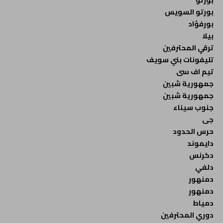
بورتو السويس
بورفؤاد
بيلا
ترقي المحترفين
تليفونات بني سويف
تيم اف سى
جمهورية شبين
جمهورية شبين
جنوب سيناء
جى
حرس الحدود
دايموند
دكرنس
دلفي
دمنهور
دمنهور
دمياط
دوري المحترفين