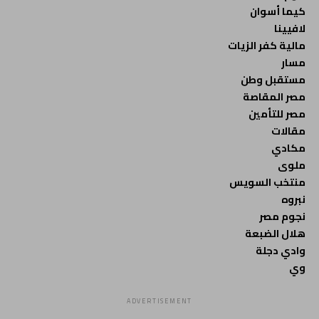
كيما أسوان
لافيينا
مالية كفر الزيات
مسار
مستقبل وطن
مصر المقاصة
مصر للتأمين
مقالات
مكادي
ملوى
منتخب السويس
نبروه
نجوم مصر
هلال الضبعة
وادي دجلة
وي
ADVERTISEMENT