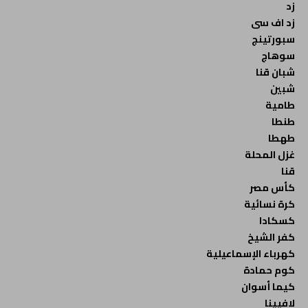
زد
زد اف سى
سبورتينج
سوهاج
شبان قنا
شبين
طامية
طنطا
طهطا
غزل المحلة
قنا
كأس مصر
كرة نسائية
كسكادا
كفر الشيخ
كهرباء الإسماعيلية
كوم حمادة
كيما أسوان
لافيينا