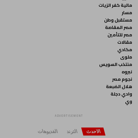
مالية كفر الزيات
مسار
مستقبل وطن
مصر المقاصة
مصر للتأمين
مقالات
مكادي
ملوى
منتخب السويس
نبروه
نجوم مصر
هلال الضبعة
وادي دجلة
وي
ADVERTISEMENT
الاحدث
الترند
الفديوهات