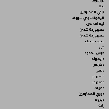
بورفؤاد
بيلا
ترقي المحترفين
تليفونات بني سويف
تيم اف سى
جمهورية شبين
جمهورية شبين
جنوب سيناء
جى
حرس الحدود
دايموند
دكرنس
دلفي
دمنهور
دمنهور
دمياط
دوري المحترفين
ديروط
راية