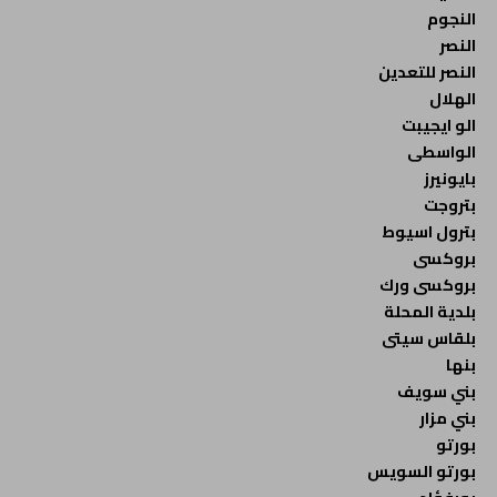
النجوم
النصر
النصر للتعدين
الهلال
الو ايجيبت
الواسطى
بايونيرز
بتروجت
بترول اسيوط
بروكسى
بروكسى ورك
بلدية المحلة
بلقاس سيتى
بنها
بني سويف
بني مزار
بورتو
بورتو السويس