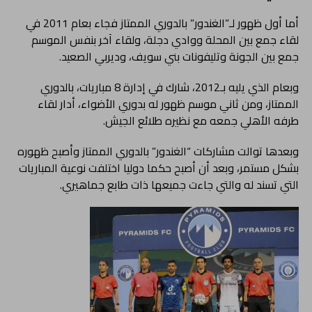
أما أول ظهور لـ”الغندور” بالدوري الممتاز فجاء بعام 2011 في
لقاء جمع بين المحلة ووادي دجلة، ولقاء آخر بنفس الموسم
جمع بين الجونة وتليفونات بني سويف، وديربي الصعيد.
وبعام الذي يليه بـ2012، شارك في إدارة 8 مباريات، بالدوري
الممتاز، ومن ثاني موسم ظهور له بدوري الأضواء، أدار لقاء
طرفه الأهلي جمعه مع نظيره طلائع الجيش.
وبعدها توالت مشاركات “الغندور” بالدوري الممتاز وأصبح ظهوره
بشكل مستمر، وبعد أن أصبح حكما دوليا اختلفت نوعية المباريات
التي تسند له والتي جاءت جميعها ذات طابع جماهيري.