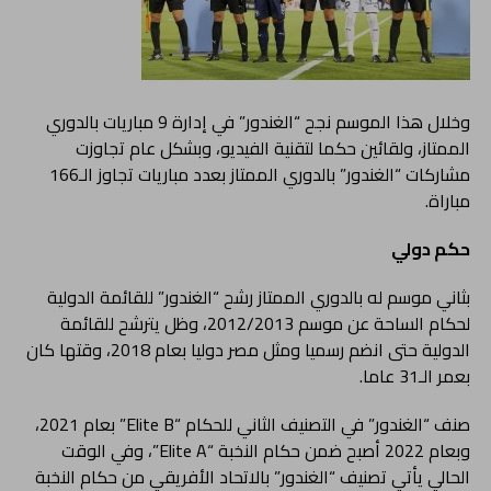
وخلال هذا الموسم نجح “الغندور” في إدارة 9 مباريات بالدوري
الممتاز، ولقائين حكما لتقنية الفيديو، وبشكل عام تجاوزت
مشاركات “الغندور” بالدوري الممتاز بعدد مباريات تجاوز الـ166
مباراة.
حكم دولي
بثاني موسم له بالدوري الممتاز رشح “الغندور” للقائمة الدولية
لحكام الساحة عن موسم 2012/2013، وظل يترشح للقائمة
الدولية حتى انضم رسميا ومثل مصر دوليا بعام 2018، وقتها كان
بعمر الـ31 عاما.
صنف “الغندور” في التصنيف الثاني للحكام “
Elite B”
بعام 2021،
وبعام 2022 أصبح ضمن حكام النخبة “
Elite A”
، وفي الوقت
الحالي يأتي تصنيف “الغندور” بالاتحاد الأفريقي من حكام النخبة