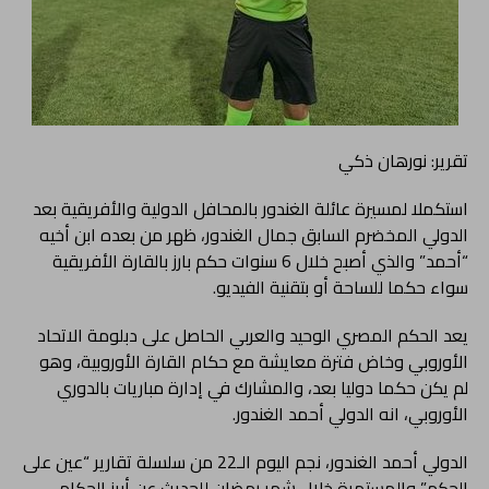
تقرير: نورهان ذكي
استكملا لمسيرة عائلة الغندور بالمحافل الدولية والأفريقية بعد
الدولي المخضرم السابق جمال الغندور، ظهر من بعده ابن أخيه
“أحمد” والذي أصبح خلال 6 سنوات حكم بارز بالقارة الأفريقية
سواء حكما للساحة أو بتقنية الفيديو.
يعد الحكم المصري الوحيد والعربي الحاصل على دبلومة الاتحاد
الأوروبي وخاض فترة معايشة مع حكام القارة الأوروبية، وهو
لم يكن حكما دوليا بعد، والمشارك في إدارة مباريات بالدوري
الأوروبي، انه الدولي أحمد الغندور.
الدولي أحمد الغندور، نجم اليوم الـ22 من سلسلة تقارير “عين على
الحكم” والمستمرة خلال شهر رمضان للحديث عن أبرز الحكام