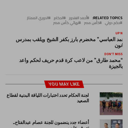
RELATED TOPICS:
أحمد الغندور
الحكام
الدوري الممتاز
حكم دولي
كأس مصر
نهائي كأس مصر
UP NEX
أحمد العباسي” مخضرم بارز بكفر الشيخ ويلقب بمدرس
لقانون
DON'T MISS
“محمد طارق” من لاعب كرة قدم حريف لحكم واعد
بالجيزة
YOU MAY LIKE
لجنة الحكام تحدد اختبارات اللياقة البدنية لقطاع
الصعيد
أعضاء جدد ينضمون للجنة عصام عبدالفتاح..
تعرف عليهم