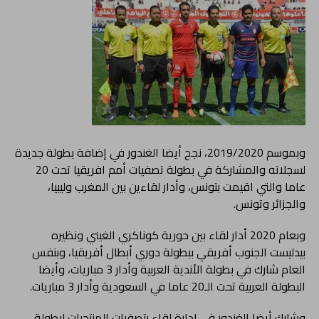
وبموسم 2019/2020، نجح أيضا الغندور في إضافة بطولة جديدة
لسجلاته والمشاركة في بطولة تصفيات أمم افريقيا تحت 20
عاما والتي اقيمت بتونس، وأدار لقاءين بين المغرب وليبيا،
والجزائر وتونس.
وبعام 2020 أدار لقاء بين حورية كوناكري الغيني ونظيره
بيدليست الجنوب أفريقي ببطولة دوري أبطال أفريقيا، وبنفس
العام شارك في بطولة الأندية العربية وأدار 3 مباريات، وأيضا
البطولة العربية تحت الـ20 عاما في السعودية وأدار 3 مباريات.
وشارك أيضا الغندور في إدارة لقاء بتصفيات المنتحبات لبطولة