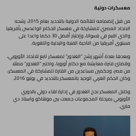
معسكرات دولية
من قبل إنضمامه للقائمة الدولية بالتحديد بعام 2015، رشحه
الاتحاد المصري للمشاركة في معسكر الحكام الواعدسن بأفريقيا
والذي اقيم في بتسوانا، وإختيار أفضل 30 حكما واعدا على
مستوى أفريقيا من الناحية الفنية والبدنية واللغوية.
وبعدها بعدة أشهر رشح “الغندور” لمعسكر تابع للاتحاد الأوروبي،
وقضائ فترة معايشة مع حكام أوروبا، واختير “الغندور” ممثلا
من مصر، وحكمين مساعدين من القارة للمشاركة في المعسكر،
وكان الحكم العربي الوحيد بالمعسكر بالتحديد في يونيو 2016.
وخلال المعسكر نجح الغندور في إدارة لقاء دولي بالدوري
الأوروبي بمرحلة المجموعات جمعت بين مونتناكو واستاد دي
ماري.