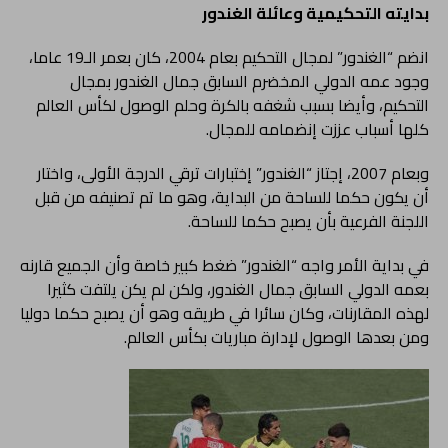
بدايته التحكيمية وعائلة الغندور
انضم “الغندور” لمجال التحكيم بعام 2004، كان بعمر الـ19 عاما،
وجود عمه الدولي المخضرم السابق جمال الغندور بمجال
التحكيم، وأيضا بسبب شغفه بالكرة وحلم الوصول لكأس العالم
كلها أسباب عززت إنضمامه للمجال.
وبعام 2007، إجتاز “الغندور” إختبارات ترقي الدرجة الأولى، واختار
أن يكون حكما للساحة من البداية، وهو ما تم تصنيفه من قبل
اللجنة الفرعية بأن يصبح حكما للساحة.
في بداية الأمر واجه “الغندور” ضغط كبير خاصة وأن الجميع قارنه
بعمه الدولي السابق جمال الغندور، ولكن لم يكن يلتفت كثيرا
لهذه المقارنات، وكان سائرا في طريقه وهو أن يصبح حكما دوليا
ومن بعدها الوصول لإدارة مباريات بكأس العالم.