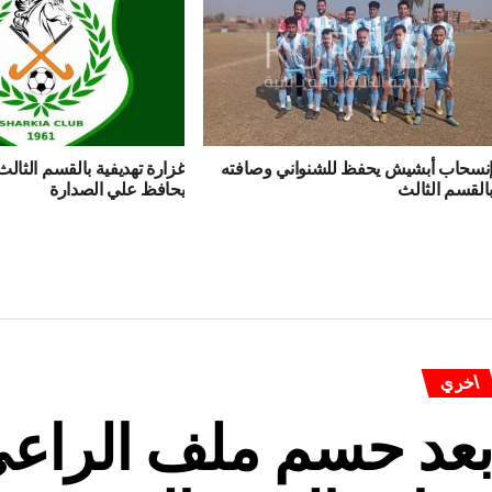
نسحاب أبشيش يحفظ للشنواني وصافته
غزارة تهديفية بالقسم الثال
القسم الثالث
يحافظ علي الصدارة
اخري
عد حسم ملف الراعي