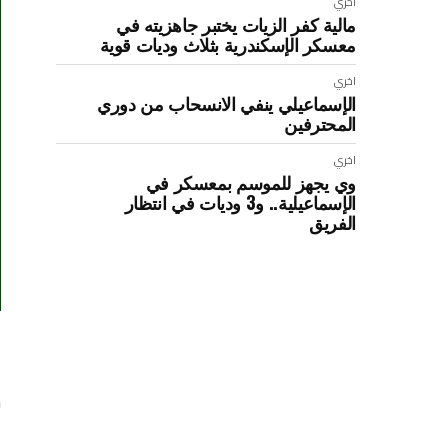
اخري
مالية كفر الزيات يختبر جاهزيته في
معسكر الإسكندرية بثلاث وديات قوية
اخري
الإسماعيلي ينفي الانسحاب من دوري
المحترفين
اخري
وي يجهز للموسم بمعسكر في
الإسماعيلية.. و3 وديات في انتظار
الفريق
ش
ا