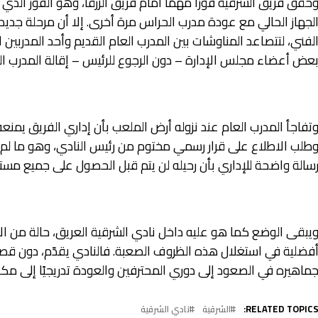
حقق فريق الشرقية فوزًا مهمًا أمام فريق الزرقا، وهو الفوز الذي 
لجهاز الحالي مع عودة مدرب الحراس مرة أخرى. إلا أن مرحلة جديدة
لفني، لتتصاعد المناوشات بين المدرب العام القديم وأحد المدربين ال
عض أعضاء مجلس الإدارة – دون الرجوع للرئيس – إقالة المدرب ال
تفاجأ المدرب العام عند نزوله أرض الملعب بأن إداري الفريق يمنعه
طلب الاطلاع على قرار رسمي مختوم من رئيس النادي، وهو ما لم يح
سالة واضحة للإداري بأن رحيله لن يتم قبل الحصول على جميع مستح
يبقى الوضع كما هو عليه داخل نادي الشرقية العريق، حالة من الان
فضلية في استغلال هذه الظروف الصعبة. فالنادي يقدّم، دون قص
ماهيره في الصعود إلى دوري المحترفين والعودة تدريجيًا إلى مكانته
RELATED TOPICS
الشرقية
نادي الشرقية