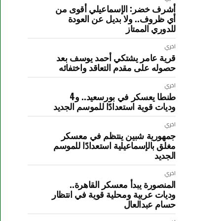
أشرف خضر: الإسماعيلي أقوى من
أي ظروف.. ولا بديل عن العودة
للدوري الممتاز
اخري
قرية عامر يشتكي أحمد يوسف بعد
حصوله على مقدم التعاقد واختفائه
اخري
طنطا يعسكر في بورسعيد.. و4
وديات قوية استعدادًا للموسم الجديد
اخري
جمهورية شبين ينتظم في معسكر
مغلق بالإسماعيلية استعدادًا للموسم
الجديد
اخري
المنصورة يبدأ معسكر القاهرة..
وديات عربية ومحلية قوية في انتظار
حسام عبدالعال