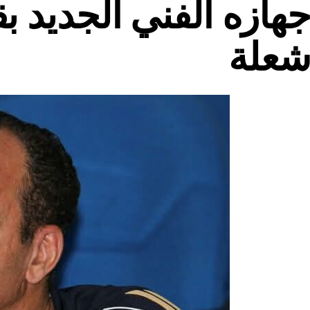
هازه الفني الجديد بق
علة