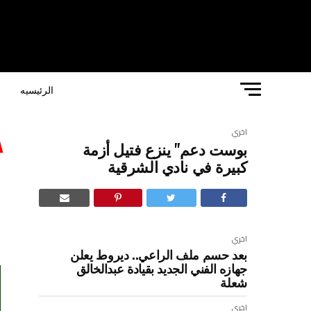
الرئيسيه
ا
اخري
بوست دعم" ينزع فتيل أزمة
ب
كبيرة في نادي الشرقية
ن
اخري
بعد حسم ملف الراعي.. ديروط يعلن
جهازه الفني الجديد بقيادة عبدالخالق
شعلة
اخري