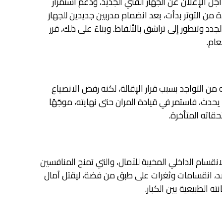
أجل الإعلان عن الجهاز الفني الجديد، ودعم استمرار
 من التوتر بدأت، بعد انضمام مدربين جديدين للجهاز
جدد وتتطور إلى تراشق بالألفاظ. وبناءً على ذلك، قرر
عام.
 من التواجد بسبب قرار الإقالة، لكنه رفض الانصياع
دث، فاستمر في قيادة المران حتى نهايته، موجّهًا
قاته المتأخرة.
قسام الداخلي المخيبة للآمال، والتي تمنح المنافسين
د، انقسامات وثغرات على طبق من فضة، ليقتل آمال
 الطبيعية بين الكبار.