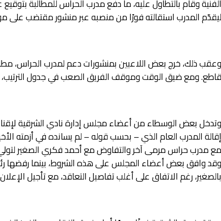
لفنية وقام بالتطاول عليه، ما دفع مدرب الحراس للمطالبة بتوقيع
يقدّم المدرب استقالته فورًا من منصبه عبر منشور مقتضب على م
عقب ذلك، خرج بعض اللاعبين بمنشورات دعم لمدرب الحراس، مطالب
اطع. ومع ضيق الوقت وموقف الفريق الصعب في جدول الترتيب، بدأ
تدخل بعض الوسطاء من أعضاء مجلس إدارة نادي الشرقية لإقناع 
قالة المدرب العام الذي – بحسب قوله – لم يسانده في أزمته الأخ
ع مدرب حراس مرمى آخر والتفاوض مع أحمد فكري الصغير لتولي الق
قد وافق بعض أعضاء المجلس على هذه الشروط، بينما رفضها رئي
الصغير، رغم الاتفاق على أغلب تفاصيل التعاقد، مع تأجيل الإعلان إ