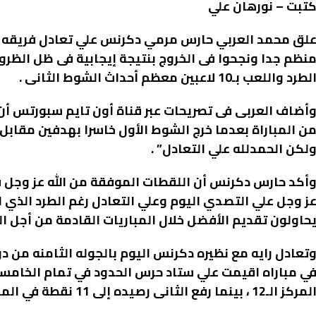
تبت – نورهان علي
لق محمد العربي حارس مرمي دكرنس علي تعادل فريقه أم
نظم جدا ونجحوا فى الخروج بنتيجة إيجابية فى ظل الظروف
لطرد واللعب بـ10 لاعبين معظم أحداث الشوط الثانى .
أضاف العربى فى تصريحات عبر قناة أون تايم سبورتس أن
ن المباراة بعدما خرج الشوط الأول خاسرا بهدفين مقابل
لكن الحمدلله علي التعادل” .
أكد حارس دكرنس أن اللقطات الموفقة من الله عز وجل في
ز وجل علي التصدي اليوم وعلي التعادل رغم الطرد الذي ل
حاولون تقديم الأفضل خلال المباريات القادمة من أجل ال
تعادل رايه مع نظيره دكرنس اليوم بالجوله الثامنه من 
مركز الـ12 ، بينما رفع الثانى رصيده إلى 11 نقطة في المركز التاسع بجدول الترتيب .