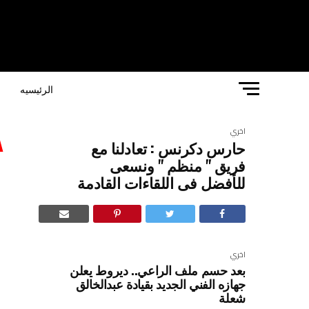
الرئيسيه
ا
اخري
حارس دكرنس : تعادلنا مع
ح
فريق " منظم " ونسعى
للأفضل فى اللقاءات القادمة
م
ا
اخري
بعد حسم ملف الراعي.. ديروط يعلن
جهازه الفني الجديد بقيادة عبدالخالق
شعلة