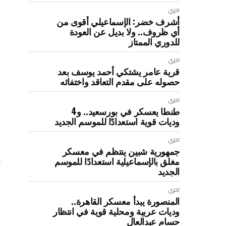
ك
اخري
أشرف خضر: الإسماعيلي أقوى من
ع
أي ظروف.. ولا بديل عن العودة
م
للدوري الممتاز
ا
اخري
قرية عامر يشتكي أحمد يوسف بعد
و
حصوله على مقدم التعاقد واختفائه
م
اخري
و
طنطا يعسكر في بورسعيد.. و4
وديات قوية استعدادًا للموسم الجديد
و
اخري
ع
جمهورية شبين ينتظم في معسكر
ي
مغلق بالإسماعيلية استعدادًا للموسم
الجديد
و
اخري
المنصورة يبدأ معسكر القاهرة..
ال
وديات عربية ومحلية قوية في انتظار
حسام عبدالعال