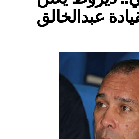
يادة عبدالخالق