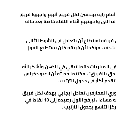
ام راية بهدفين لكل فريق أنهم واجهوا فريق
 التى واجهتهم أثناء اللقاء خاصة بعد حالة
 فريقه
استطاع أن يتعادل فى الشوط الثانى
 هدف ، مؤكدا أن فريقه كان يستطيع الفوز
 المباريات دائما تبقي في الذهن وأشكر الله
حق بالفريق” ، مختتما حديثه أن لاعبو دكرنس
تقدم أكثر فى جدول الترتيب .
دوري المحترفين تعادل ايجابي بهدف لكل فريق
في مباراه اقيمت علي ستاد حرس الحدود في تمام الخامسه مساءًا ، ليرفع الأول رصيده إلى 10 نقاط في