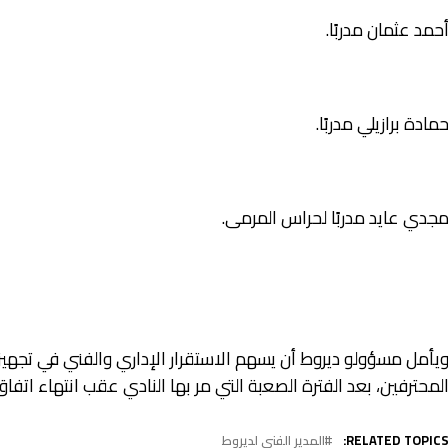
حمد عثمان مدربًا.
مادة برازيلي مدربًا.
جدي عايد مدربًا لحراس المرمى.
يأمل مسؤولو ديروط أن يسهم الاستقرار الإداري والفني في تجهي
لمحترفين، بعد الفترة الصعبة التي مر بها النادي عقب انتهاء اتفاق 
RELATED TOPICS
المدير الفنى لديروط