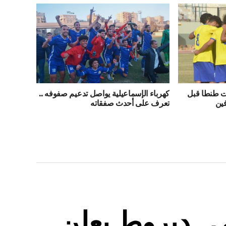
ت طنطا قبل
كهرباء الإسماعيلية يواصل تدعيم صفوفه ..
فين
تعرف على أحدث صفقاته
.. ديروط يعلن