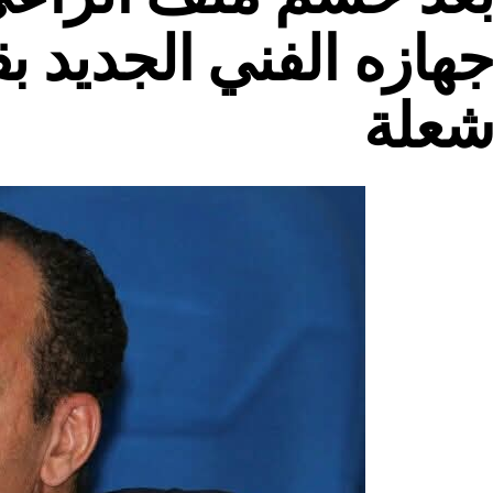
هازه الفني الجديد بق
علة