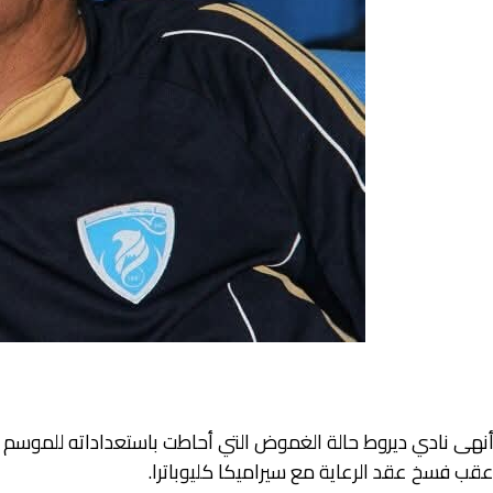
نهى نادي ديروط حالة الغموض التي أحاطت باستعداداته للموسم الج
قب فسخ عقد الرعاية مع سيراميكا كليوباترا.