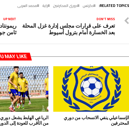
RELATED TOPICS
دكرنس
دورى المحترفين
راية
محمد العربى
UP NEXT
DON'T MISS
تعرف على قرارات مجلس إدارة غزل المحلة
ريمونتاد
بعد الخسارة أمام بترول أسيوط
ثامن جو
U MAY LIKE
لإسماعيلي ينفي الانسحاب من دوري
الرباعي الهابط يشعل دوري 
لمحترفين
من الأقرب للعودة إلى الدور