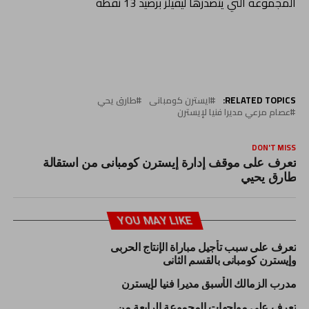
المجموعة التي يتصدرها ليڤيلز برصيد 13 نقطة
RELATED TOPICS:
ايسترن كومبانى
طارق يحي
عصام مرعي مديرا فنيا لإيسترن
DON'T MISS
تعرف على موقف إدارة إيسترن كومبانى من استقالة
طارق يحيي
YOU MAY LIKE
تعرف على سبب تأجيل مباراة الإنتاج الحربى
وإيسترن كومبانى بالقسم الثانى
مدرب الزمالك الأسبق مديرا فنيا لإيسترن
تعرف علي مواجهات المجموعة الرابعة من