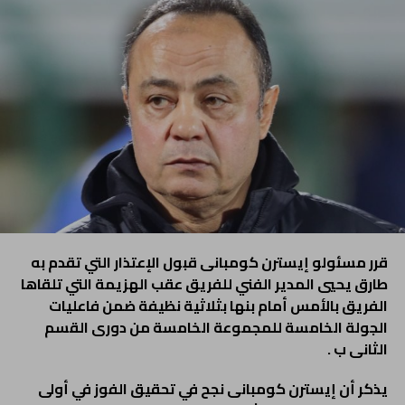
قرر مسئولو إيسترن كومبانى قبول الإعتذار التي تقدم به
طارق يحيي المدير الفني للفريق عقب الهزيمة التي تلقاها
الفريق بالأمس أمام بنها بثلاثية نظيفة ضمن فاعليات
الجولة الخامسة للمجموعة الخامسة من دورى القسم
الثانى ب .
يذكر أن إيسترن كومبانى نجح في تحقيق الفوز في أولى