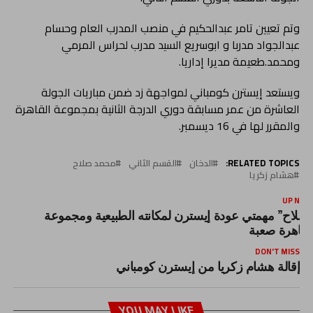
وتم تعيين تامر عبدالحكيم في منصب المدرب العام وحسام
عبدالجواد مدربا و ابوسريع السيد مدرب لحراس المرمي
ومحمد.طعيمة مديرا إداريا.
ويستعد إيسترن كومباني لمواجهة زد ضمن مباريات الجولة
العاشرة من عمر مسابقة دوري الدرجة الثانية بمجموعة القاهرة
والمقرر لها في 16 ديسمبر.
RELATED TOPICS:
الدخان
القسم الثاني
محمد صلاح
هشام زكريا
UP NEX
صلاح” مهمتي عودة إيسترن لمكانته الطبيعية ومجموعة
لقاهرة صعبة
DON'T MISS
إقالة هشام زكريا من إيسترن كومباني
YOU MAY LIKE