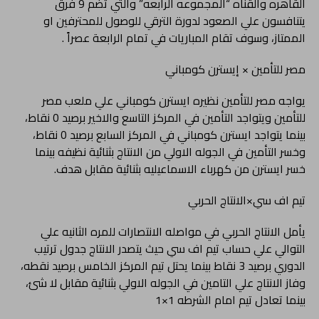
القاهره والقناه “المجموعه الرابعه” والتي تضم 9 فرق
يتنافسون علي الصعود لدورة الترقي للوصول للمحترفين او
الممتاز، وسوف تقام المباريات في تمام الرابعة عصراً .
مصر للتأمين × إيسترن كومباني
يواجه مصر للتأمين نظيره ايسترن كومباني علي ملعب مصر
للتأمين ويتواجد التأمين في المركز التاسع والاخير برصيد 0 نقاط،
بينما يتواجد ايسترن كومباني في المركز السابع برصيد 0 نقاط،
وخسر التأمين في الجوله الاولي من الانتاج بثنائية نظيفه بينما
خسر ايسترن من كهرباء الاسماعيليه بثنائية مقابل هدف.
تيم اف سي×الانتاج الحربي
يأمل الانتاج الحربي في مواصله الانتصارات للمره الثانيه علي
التوالي علي حساب تيم اف سي حيث يتصدر الانتاج جدول ترتيب
الدوري برصيد 3 نقاط بينما يحتل تيم المركز الخامس برصيد نقطه،
وفاز الانتاج علي التامين في الجوله الاولي بثنائية مقابل لا شئ،
بينما تعادل تيم امام الشرطه 1×1