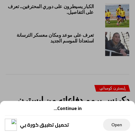
الكبار يسيطرون على دوري المحترفين.. تعرف
على التفاصيل.
تعرف على موعد ومكان معسكر الترسانة
استعدادا للموسم الجديد
إيسترن كومباني
دكرنس يرمم دفاعاته من إيسترن
كومبانى .. تعرف عليه
Continue in...
كتب – محمد الجبالى
تحميل تطبيق كورة بي
Open
نجح مسئولو دكرنس في التعاقد مع خالد الحسينى مدافع