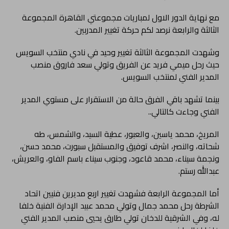
مع نهاية الدور الاول لمباريات مجموعتي القاهرة المجموعة
الثالثة والرابعة نرصد لكم حركة تغيير المدربين.
وشهدت المجموعة الثالثة تغيير وحيد في نادي منتخب السويس
حيث رحل ميمي فريد عن الفريق وتولي سعد فاروق منصب
المدير الفني لمنتخب السويس.
بينما تشهد باقي الفرق حالة من الاستقرار على مستوي المدير
الفني وجاءت كالتالي..
المريخ، محمد ياسين، والعبور، عطية السيد، والشمس، طه
شحاته، والنصر، اشرف توفيق والمستقبل سبورت، محمد حسن،
ونجمة سيناء، محمد قاعود، وجنوب سيناء باسم الفاو، والعريش،
عبدالله رستم.
أما المجموعة الرابعة فشهدت تغيير اربع مديرين فنيين اتحاد
الشرطة رحل محمد جمال وتولي محمد عبيد الإدارة الفنية خلفا
له، وفي الشرقية للدخان تولي طارق يحيي منصب المدير الفني