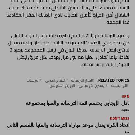
تقام مباراة الترسانه المنيا اليوم الخميس بدلاً من غداً في تمام
السادسة مساءا علي ستاد حسن الشاذلي بميت عقبة ذلك بسبب
انشغال أمن الجيزة بتأمين انتخابات نادي الزمالك المقرر انعقادها
غداً الجمعه.
وحقق الترسانه فوزاً هام امام نظيره طاميه في الجوله الاولي
من مجموعتي الصعيد”المجموعه الثانية” حيث فاز برباعية مقابل
لا شئ ليحتل الترسانه المركز الاول في ترتيب المجموعه برصيد 3
نقاط، بينما تعادل المنيا مع بني مزار بهدف لكل فريق ليحتل
المركز الثالث برصيد نقطة.
RELATED TOPICS:
اخبار الترسانة
الانتاج الحربى
الترسانة
الو ايجيبت
ايسترن كومبانى
بورتو السويس
UP NEX
لتعادل الإيجابي يحسم قمة الترسانه والمنيا بمحموعة
لصعيد
DON'T MISS
اتحاد الكرة يعدل موعد مباراة الترسانة والمنيا بالقسم الثاني
ب