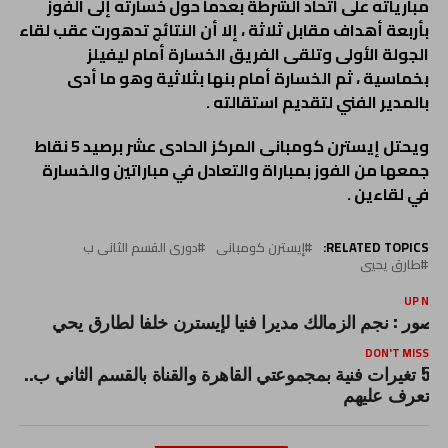
مبارياته على اتحاد الشرطة بعدما حول خسارته إلى الفوز
بأربعة أهداف مقابل ثلاثة ، إلا أن النتائج تدهورت عقب لقاء
الجولة الأولى وتلقى الفريق الخسارة أمام ليفيلز
بخماسية ، ثم الخسارة أمام بنها بثلاثية وهو ما أدى
بالمدير الفني لتقديم استقالته .
ويحتل إيسترن كومبانى المركز الحادى عشر برصيد 5 نقاط
جمعها من الفوز بمباراة والتعادل في مباراتين والخسارة
في لقاءين .
RELATED TOPICS:
إيسترن كومبانى
دورى القسم الثانى ب
طارق يحيي
UP NEX
الصور : نجم الزمالك مديرا فنيا لإيسترن خلفا لطارق يحي
DON'T MISS
5 تغيرات فنية بمجموعتي القاهرة والقناة بالقسم الثاني ب..
تعرف عليهم