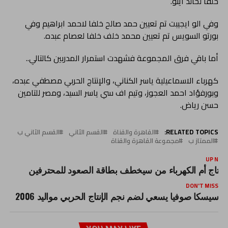
خلفا لخالد اينو.
وفي الو ايجيبت تم تعيين حمد صالح خلفا لاحمد ابراهيم وفي
بورتو السويس تم تعيين محمد خلف خلفا لعصام عبده.
أما باقي فرق المجموعة فشهدت استمرار المدربين كالتالي..
كهرباء الاسماعيلية ياسر الكناني، والإنتاج الحربي مصطفي عبده،
وبورفؤاد احمد العجوز، وتيم اف سي ياسر السيد، ومصر للتامين
حسن رياض.
RELATED TOPICS:
القاهرة والقناة
القسم الثاني
القسم الثاني ب
الممتاز ب
مجموعة القاهرة والقناة
UP NEX
لإنتاج أم الكهرباء من سيخطف بطاقة الصعود للمحترفين
DON'T MISS
سيسكا صوفيا يسعي لضم نجم الإنتاج الحربي مواليد 2006