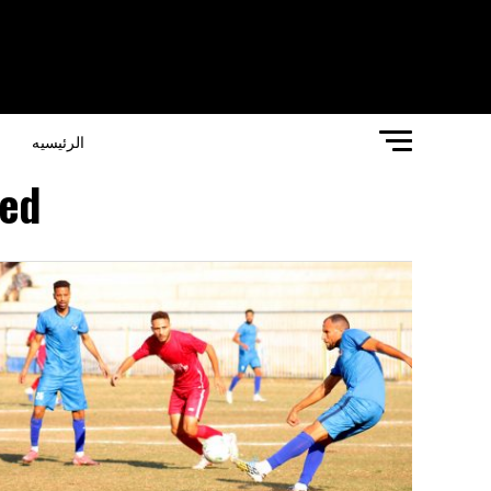
الرئيسيه
ا
agged