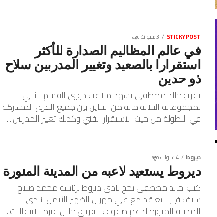
STICKY POST
3 سنوات ago
في عالم المظاليم الصدارة للأكثر
استقرارا بالصعيد وتغيير المدربين سلاح
ذو حدين
تقرير: خالد مصطفى تشهد ملاعب دوري القسم الثاني
بمجموعاته الثلاثة حاله من التباين بين جميع الفرق المشاركة
في البطولة من حيث الاستقرار الفني وكذلك تغيير المدربين....
ديروط
4 سنوات ago
ديروط يستعيد لاعبه من المدينة المنورة
كتب: خالد مصطفى نجح نادي ديروط برئاسة محمد صلاح
سيف في التعاقد مع علي مهران الظهير الأيمن لنادي
المدينة المنورة لدعم صفوف الفريق خلال فترة الانتقالات...