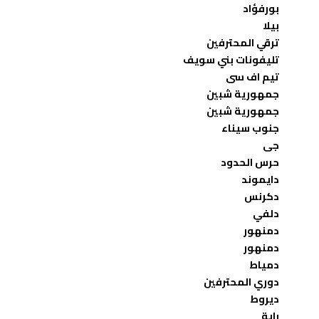
بورفؤاد
بيلا
ترقي المحترفين
تليفونات بني سويف
تيم اف سى
جمهورية شبين
جمهورية شبين
جنوب سيناء
جى
حرس الحدود
دايموند
دكرنس
دلفي
دمنهور
دمنهور
دمياط
دوري المحترفين
ديروط
راية