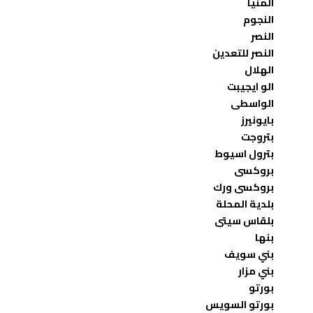
المنيا
النجوم
النصر
النصر للتعدين
الهلال
الو ايجيبت
الواسطى
بايونيرز
بتروجت
بترول اسيوط
بروكسى
بروكسى ورك
بلدية المحلة
بلقاس سيتى
بنها
بني سويف
بني مزار
بورتو
بورتو السويس